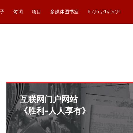
子
贺词
项目
多媒体图书室
Ru\En\Zh\De\Fr
互联网门户网站
《胜利-人人享有》