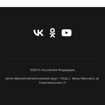
628011, Российская Федерация,
Ханты-Мансийский автономный округ – Югра, г. Ханты-Мансийск, ул.
Комсомольская, 31