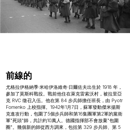
前線的
尤格拉伊格納季·米哈伊洛維奇·日爾佐夫出生於 1918 年，
參加了莫斯科戰役。戰前他住在萊克雷索沃村，被拉里亞
克 RVC 徵召入伍。他在第 84 步兵師擔任班長，由 Pyotr
Fomenko 上校指揮。1942年1月7日，蘇軍發動傑米揚斯
克進攻行動，包圍了5個步兵師和第16集團軍第2軍的黨衛
軍"死頭"師，共計約10萬人。德國指揮部不會放棄"包圍
圈"。幾個新的師從西方調來，包括第 329 步兵師、第 5