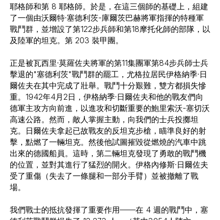
耶格師和第 8 耶格師。於是，在這三個師的基礎上，組建
了一個由沃爾特·塞德利茨-庫爾茨巴赫將軍指揮的特種軍
戰鬥群，並增設了第122步兵師和第18摩托化師的部隊，以
及陸軍的坦克。第 203 裝甲團。
正是被瓦西里·莫羅佐夫將軍的第11集團軍第84步兵師士兵
擊退的"塞德利茨"戰鬥群的罷工，尤格拉居民伊格納季·日
爾佐夫在其中完成了壯舉。戰鬥十分艱難，雙方都損失慘
重。1942年4月2日，伊格納季·日爾佐夫和他的戰友們向
德軍主攻方向前進，以進攻和切斷重要的鮑里索沃-塞切沃
高速公路。然而，敵人掌握主動，向我們的士兵投擲坦
克。日爾佐夫拿起已故戰友的反坦克步槍，瞄準良好的射
擊，點燃了一輛坦克。然後他試圖摧毀從燃燒的汽車中跳
出來的德國船員。這時，第二輛坦克發現了勇敢的戰鬥機
的位置，並對其進行了猛烈的開火。伊格內修斯·日爾佐夫
受了重傷（失去了一條腿和一部分手臂）並被撤離了戰
場。
我們戰士的抵抗發揮了重要作用——在 4 週的戰鬥中，塞