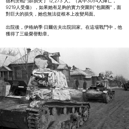
德利茨戰鬥群損失了 12,273 人。（其中3054人陣亡，
9219人受傷），如果她有足夠的實力突圍到"包圍圈"，面
對巨大的損失，她也無法從根本上改變局面。
出院後，伊格納季·日爾佐夫出院回家。在這場戰鬥中，他
獲得了三級榮譽勳章。