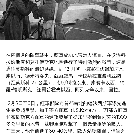
在兩個月的防禦戰中，蘇軍成功地讓敵人流血。在沃洛科
拉姆斯克和莫扎伊斯克地區進行了特別激烈的戰鬥，這是
通往莫斯科的最短路線。到 12 月初，德軍在伏爾加河水
庫以南、德米特洛夫、亞赫羅馬、卡拉斯拉雅波利亞納
（距莫斯科 27 公里）、伊斯特拉以東、庫賓卡以西、納
羅-福明斯克、謝爾普霍夫以西、阿列克辛以東、圖拉。
12月5日至6日，紅軍部隊向首都南北的德法西斯軍隊先進
集團發起反擊。加里寧方面軍（I.S.Konev）、西部方面軍
和布良斯克方面軍的進攻發展了從加里寧到葉列茨的1000
多公里長的地帶。蘇聯軍隊攻擊了一個數量相等的敵人。
前三天，他們前進了30-40公里。敵人站穩腳跟，但缺乏