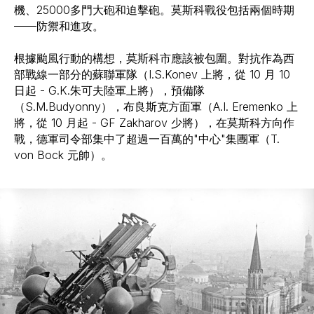
機、25000多門大砲和迫擊砲。莫斯科戰役包括兩個時期
——防禦和進攻。
根據颱風行動的構想，莫斯科市應該被包圍。對抗作為西
部戰線一部分的蘇聯軍隊（I.S.Konev 上將，從 10 月 10
日起 - G.K.朱可夫陸軍上將），預備隊
（S.M.Budyonny），布良斯克方面軍（A.I. Eremenko 上
將，從 10 月起 - GF Zakharov 少將），在莫斯科方向作
戰，德軍司令部集中了超過一百萬的"中心"集團軍（T.
von Bock 元帥）。