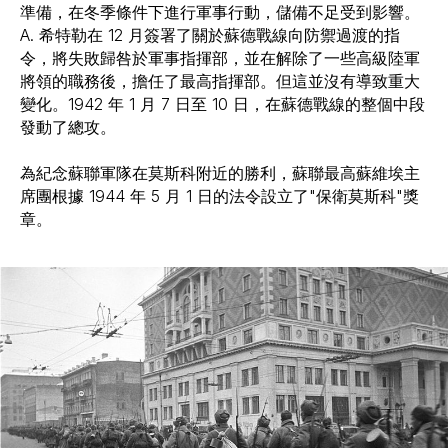
準備，在冬季條件下進行軍事行動，儲備不足受到影響。
A. 希特勒在 12 月簽署了關於蘇德戰線向防禦過渡的指
令，將失敗歸咎於軍事指揮部，並在解除了一些高級陸軍
將領的職務後，擔任了最高指揮部。但這並沒有導致重大
變化。1942 年 1 月 7 日至 10 日，在蘇德戰線的整個中段
發動了總攻。
為紀念蘇聯軍隊在莫斯科附近的勝利，蘇聯最高蘇維埃主
席團根據 1944 年 5 月 1 日的法令設立了"保衛莫斯科"獎
章。