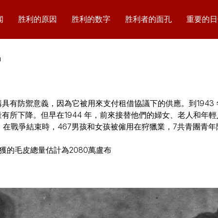
闻
胜利的原因
胜利的数字
胜利者的面孔
重要的日
"
具有防禦意義，因為它被用來支付租借協議下的供應。到1943
有所下降。但早在1944 年，前來接替他們的婦女、老人和年
草。在戰爭結束時，467男孩和女孩被僱用在狩獵業，7共青團青
區捕獲的毛皮總量估計為2080萬盧布