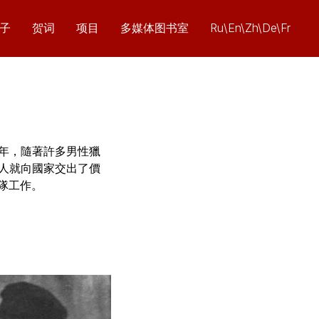
子
贺词
项目
多媒体图书室
Ru\En\Zh\De\Fr
 年，隨著許多男性獵
輕人就向國家交出了價
年隊工作。