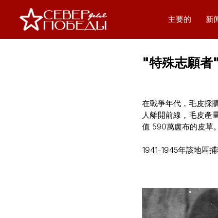
主要的
新
"特殊志願者
在戰爭年代，毛皮採購
人離開前線，毛皮產量
值 590萬盧布的皮
1941-1945年該地