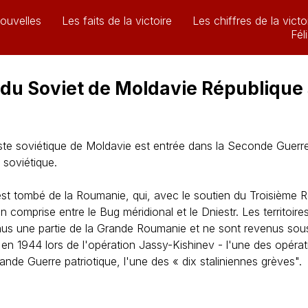
ouvelles
Les faits de la victoire
Les chiffres de la victo
Fél
du Soviet de Moldavie République 
iste soviétique de Moldavie est entrée dans la Seconde Guer
 soviétique.
 est tombé de la Roumanie, qui, avec le soutien du Troisième 
n comprise entre le Bug méridional et le Dniestr. Les territoir
s une partie de la Grande Roumanie et ne sont revenus sous
'en 1944 lors de l'opération Jassy-Kishinev - l'une des opérat
ande Guerre patriotique, l'une des « dix staliniennes grèves".