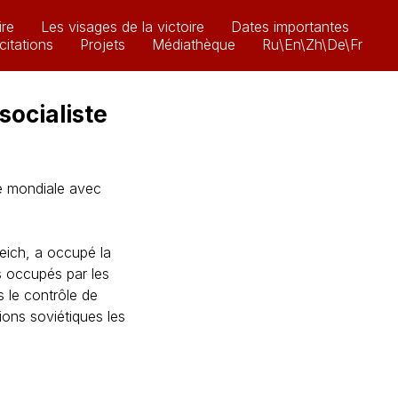
ire
Les visages de la victoire
Dates importantes
icitations
Projets
Médiathèque
Ru\En\Zh\De\Fr
socialiste
re mondiale avec
Reich, a occupé la
es occupés par les
 le contrôle de
ions soviétiques les