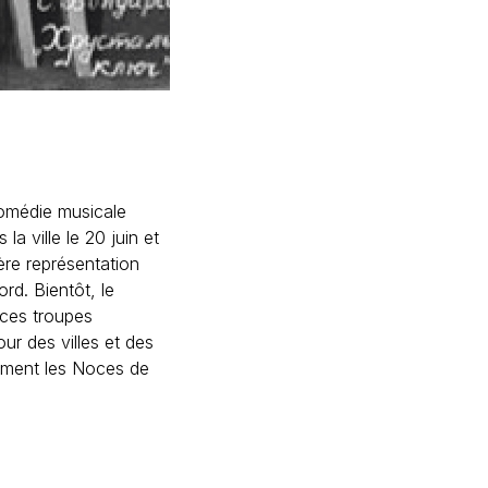
comédie musicale
a ville le 20 juin et
ère représentation
ord. Bientôt, le
 ces troupes
our des villes et des
lement les Noces de
 fin au fascisme" et
s ont eu lieu au
 représentation, les