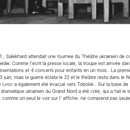
1 , Salekhard attendait une tournée du Théâtre ukrainien de 
ie. Comme l'écrit la presse locale, la troupe est arrivée dans l
ésentations et 4 concerts pour enfants en un mois . La premi
3 juin, mais la guerre éclata le 22 et le théâtre resta dans le N
e Lvov a également été évacué vers Tobolsk . Sur la base de
 dramatique ukrainien du Grand Nord a été créé, qui a fait le t
re, comme on peut le voir sur l' affiche, ne comprend pas seu
de Pouchkine. Les artistes ont mis en scène la pièce "Mettons
des "collections de miniatures de guerre". Les représentation
des Peuples du Nord. Comme indiqué dans l' affiche, après la
cées jusqu'à 1h30 avec un orchestre de jazz.