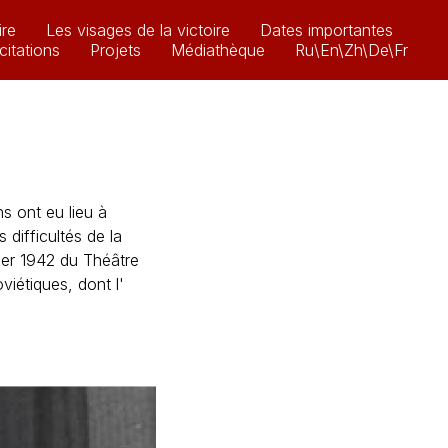
ire
Les visages de la victoire
Dates importantes
icitations
Projets
Médiathèque
Ru\En\Zh\De\Fr
s ont eu lieu à
 difficultés de la
ier 1942 du Théâtre
iétiques, dont l'