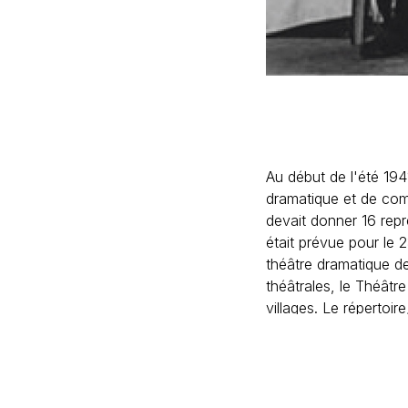
Au début de l'été 194
dramatique et de coméd
devait donner 16 repr
était prévue pour le 2
théâtre dramatique d
théâtrales, le Théâtre
villages. Le répertoi
Tchekhov et Poltava 
ont également montré 
Théâtre de la Maison 
danses étaient annon