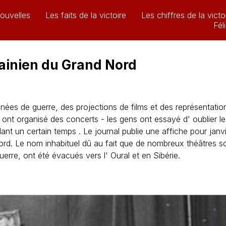
ouvelles
Les faits de la victoire
Les chiffres de la victo
Fél
ainien du Grand Nord
es de guerre, des projections de films et des représentation
 ont organisé des concerts - les gens ont essayé d' oublier les
nt un certain temps . Le journal publie une affiche pour janv
rd. Le nom inhabituel dû au fait que de nombreux théâtres sov
uerre, ont été évacués vers l' Oural et en Sibérie.