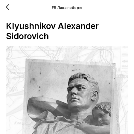
FR Лица победы
Klyushnikov Alexander
Sidorovich