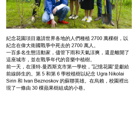
紀念花園項目邀請世界各地的人們種植 2700 萬棵樹，以
紀念在偉大衛國戰爭中死去的 2700 萬人。
一百多名生態活動家，儘管下雨和天氣涼爽，還是離開了
這座城市，並在戰爭年代的音樂中植樹。
前一天，在漢特-曼西斯克市第一學校，“記憶花園”是獻給
前線師生的。第 5 和第 6 學校植樹以紀念 Ugra Nikolai
Sirin 和 Ivan Beznoskov 的蘇聯英雄。在烏賴，校園裡出
現了一條由 30 棵蘋果樹組成的小巷。