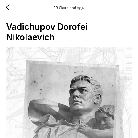
FR Лица победы
Vadichupov Dorofei
Nikolaevich