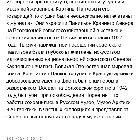
мастерской при институте, освоил технику гуаши и
масляной живописи. Картины Панкова и его
товарищей по студии были неоднократно напечатаны
в журналах. Они украсили Павильон Крайнего Севера
на Всесоюзной сельскохозяйственной выставке и
советский павильон на Парижской выставке 1937
года. Тысячи парижан при посещении советского
павильона были глубоко впечатлены искусством
малочисленных национальностей советского Севера.
Как только началась Великая Отечественная мировая
война, Константин Панков вступил в Красную армию и
добровольцем ушел на фронт, был снайпером и
разведчиком. Воевал на Волховском фронте в 1942
году, был убит при освобождении Норвегии. Его
работы сохранились в Русском музее, Музее Арктики
и Антарктики, в частных коллекциях и представляют
Север на выставочных площадях музеев России.
2021-12-10 23:43