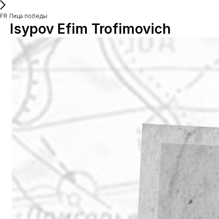
FR Лица победы
Isypov Efim Trofimovich