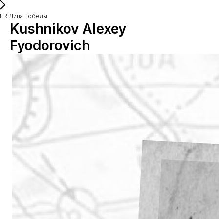
FR Лица победы
Kushnikov Alexey
Fyodorovich