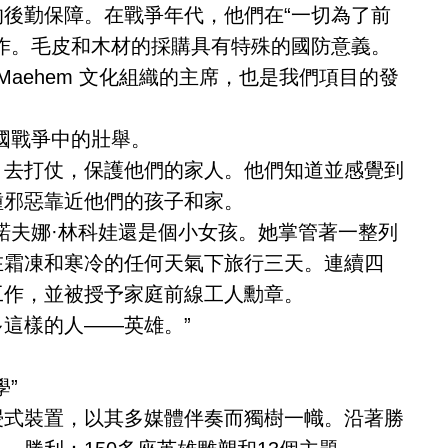
後勤保障。在戰爭年代，他們在“一切為了前
作。毛皮和木材的採購具有特殊的國防意義。
數民族 Maehem 文化組織的主席，也是我們項目的發
國戰爭中的壯舉。
，去打仗，保護他們的家人。他們知道並感覺到
種邪惡靠近他們的孩子和家。
諾夫娜·林科娃還是個小女孩。她掌管著一整列
在霜凍和寒冷的任何天氣下旅行三天。連續四
工作，並被授予家庭前線工人勳章。
這樣的人——英雄。”
”
浸式裝置，以其多媒體伴奏而獨樹一幟。沿著勝