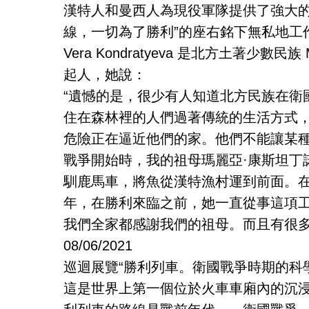
漢特人和曼西人為現役軍隊提供了強大的
線，一切為了勝利”的座右銘下無私地工
Vera Kondratyeva 是北方土著少
起人，她說：
“遺憾的是，很少有人知道北方民族在衛
住在森林裡的人們過著傳統的生活方式
危險正在逼近他們的家。他們不能讓某
戰爭開始時，我的祖母瑪麗亞·康斯坦丁
馴鹿馬車，將魚從漢特漁村運到前面。
年，在勝利來臨之前，她一直從事這項
我們全家都感謝我們的祖母。而且有很多
08/06/2021
巡迴展覽“勝利列車。衛國戰爭時期的科學
這是世界上第一個位於火車車廂內的沉