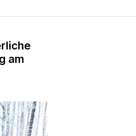
rliche
ng am