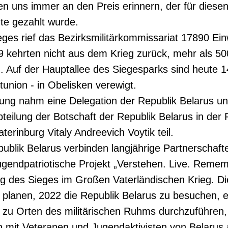
n uns immer an den Preis erinnern, der für diesen
te gezahlt wurde.
ges rief das Bezirksmilitärkommissariat 17890 Ei
9 kehrten nicht aus dem Krieg zurück, mehr als 50
 Auf der Hauptallee des Siegesparks sind heute 1
union - in Obelisken verewigt.
ung nahm eine Delegation der Republik Belarus un
bteilung der Botschaft der Republik Belarus in der
terinburg Vitaly Andreevich Voytik teil.
ublik Belarus verbinden langjährige Partnerschaft
jugendpatriotische Projekt „Verstehen. Live. Reme
g des Sieges im Großen Vaterländischen Krieg. Di
 planen, 2022 die Republik Belarus zu besuchen, e
 zu Orten des militärischen Ruhms durchzuführen,
n mit Veteranen und Jugendaktivisten von Belarus 