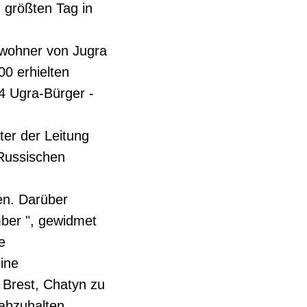
 größten Tag in
nwohner von Jugra
00 erhielten
4 Ugra-Bürger -
ter der Leitung
 Russischen
en. Darüber
mber ", gewidmet
e
ine
 Brest, Chatyn zu
abzuhalten.