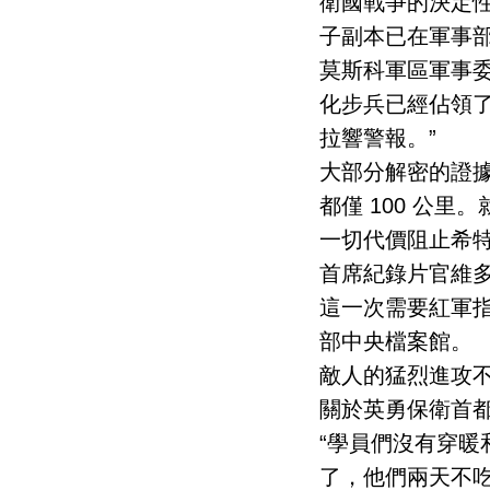
衛國戰爭的決定
子副本已在軍事
莫斯科軍區軍事
化步兵已經佔領
拉響警報。”
大部分解密的證據
都僅 100 公
一切代價阻止希特
首席紀錄片官維多
這一次需要紅軍
部中央檔案館。
敵人的猛烈進攻
關於英勇保衛首
“學員們沒有穿暖
了，他們兩天不吃