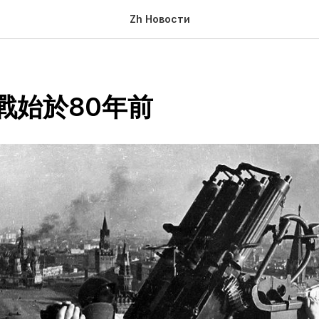
Zh Новости
戰始於80年前