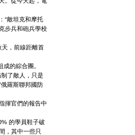
天。從今天起，電
：“敵坦克和摩托
克步兵和砲兵學校
秋天，前線距離首
孩組成的綜合團。
遏制了敵人，只是
”俄羅斯聯邦國防
指揮官們的報告中
% 的學員鞋子破
時間，其中一些只