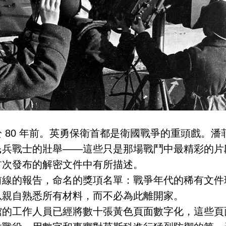
 80 年前。英勇保衛首都是衛國戰爭的重頭戲。潘
民兵戰士的壯舉——這些只是那場戰鬥中最精彩的片
首次發布的解密文件中有所描述。
前線的報告，命名的獎項名單：戰爭年代的稀有文件
以親自熟悉所有材料，而不必為此離開家。
館的工作人員已經將數十張黃色頁面數字化，這些頁