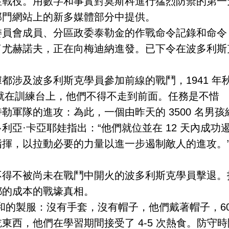
性戰役。用數字和事實對莫斯科進行猛烈防禦的第一
部門網站上的新多媒體部分中提供。
委員會成員、分區政委泰勒金的作戰命令記錄和命令
了尤赫諾夫，正在向梅迪納進發。已下令在波多利斯
都涉及波多利斯克學員參加前線的戰鬥，1941 年
里。就在訓練台上，他們不得不走到前面。任務是不惜
勒軍隊的進攻：為此，一個由昨天的 3500 名男
利亞·卡亞耶娃指出：“他們就位並在 12 天內成功
指揮，以拉動必要的力量以進一步遏制敵人的進攻。
不得不被尚未在戰鬥中開火的波多利斯克學員擊退。
都的成本的戰壕真相。
和的製服：沒有手套，沒有帽子，他們戴著帽子，60
東西，他們在學習期間接受了 4-5 次熱食。防守