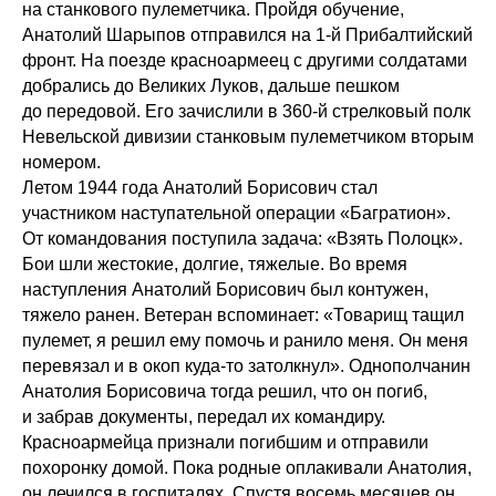
на станкового пулеметчика. Пройдя обучение,
Анатолий Шарыпов отправился на 1-й Прибалтийский
фронт. На поезде красноармеец с другими солдатами
добрались до Великих Луков, дальше пешком
до передовой. Его зачислили в 360-й стрелковый полк
Невельской дивизии станковым пулеметчиком вторым
номером.
Летом 1944 года Анатолий Борисович стал
участником наступательной операции «Багратион».
От командования поступила задача: «Взять Полоцк».
Бои шли жестокие, долгие, тяжелые. Во время
наступления Анатолий Борисович был контужен,
тяжело ранен. Ветеран вспоминает: «Товарищ тащил
пулемет, я решил ему помочь и ранило меня. Он меня
перевязал и в окоп куда-то затолкнул». Однополчанин
Анатолия Борисовича тогда решил, что он погиб,
и забрав документы, передал их командиру.
Красноармейца признали погибшим и отправили
похоронку домой. Пока родные оплакивали Анатолия,
он лечился в госпиталях. Спустя восемь месяцев он