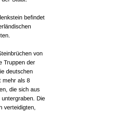
enkstein befindet
erländischen
gten.
Steinbrüchen von
ie Truppen der
die deutschen
t mehr als 8
n, die sich aus
 untergraben. Die
h verteidigten,