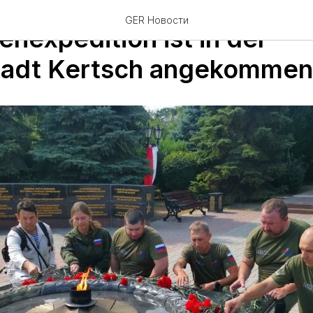
GER Новости
enexpedition ist in der
tadt Kertsch angekommen