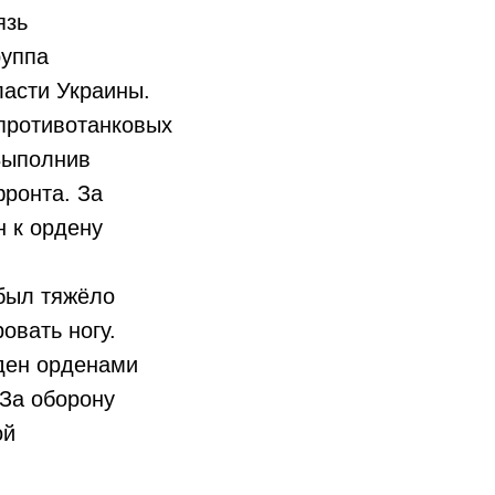
язь
руппа
ласти Украины.
 противотанковых
 Выполнив
фронта. За
 к ордену
был тяжёло
овать ногу.
ден орденами
«За оборону
ой