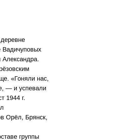
 деревне
е Вадичуповых
и Александра.
ерёзовским
е. «Гоняли нас,
е, — и успевали
т 1944 г.
ал
ов Орёл, Брянск,
оставе группы