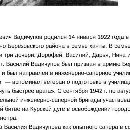
вич Вадичупов родился 14 января 1922 года в
о Берёзовского района в семье ханты. В семь
и три дочери: Дорофей, Василий, Дарья, Нина 
 г. Василий Вадичупов был призван в армию Б
 и был направлен в инженерно-сапёрное училищ
о, — вспоминал ветеран о подготовке в училищ
уть быстрее врага». С сентября 1942 г. по авгус
дельной инженерно-саперной бригады участвов
й битве на Курской дуге в освобождении город
непра.
а Василия Вадичупова как опытного сапёра в с