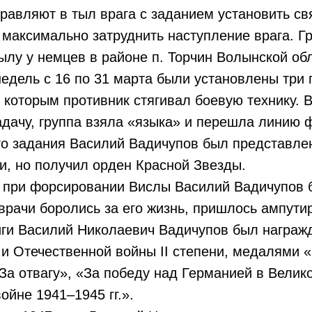
равляют в тыл врага с заданием установить св
 максимально затруднить наступление врага. Г
ылу у немцев в районе п. Торчин Волынской об
недель с 16 по 31 марта были установлены три
 которым противник стягивал боевую технику.
дачу, группа взяла «языка» и перешла линию 
го задания Василий Вадичупов был представлен
ни, но получил орден Красной Звезды.
а при форсировании Вислы Василий Вадичупов 
 врачи боролись за его жизнь, пришлось ампутир
иги Василий Николаевич Вадичупов был награж
и Отечественной войны II степени, медалями 
За отвагу», «За победу над Германией в Велик
ойне 1941–1945 гг.».