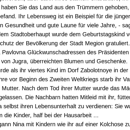
s haben Sie das Land aus den Trümmern gehoben, 
fand. Ihr Lebensweg ist ein Beispiel für die jüng
n Gesundheit und gute Laune für viele Jahre, - sa
em Stadtoberhaupt wurde dem Geburtstagskind vo
chutz der Bevölkerung der Stadt Megion gratuliert
a Pavlovna Glückwunschadressen des Präsidenten
 von Jugra, überreichten Blumen und Geschenke.
de als ihr viertes Kind im Dorf Zabolotnoye in de
re vor Beginn des Zweiten Weltkriegs starb ihr V
e Mutter. Nach dem Tod ihrer Mutter wurde das Mä
gelassen. Die Nachbarn hatten Mitleid mit ihr, fütte
 selbst ihren Lebensunterhalt zu verdienen: Sie 
die Kinder, half bei der Hausarbeit ...
ann Nina mit Kindern wie ihr auf einer Kolchose zu