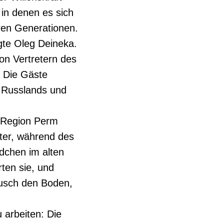
in denen es sich
eren Generationen.
gte Oleg Deineka.
n Vertretern des
. Die Gäste
 Russlands und
r Region Perm
ater, während des
dchen im alten
rten sie, und
wusch den Boden,
 arbeiten: Die