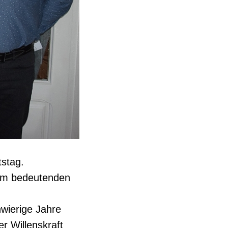
tstag.
sem bedeutenden
hwierige Jahre
r Willenskraft