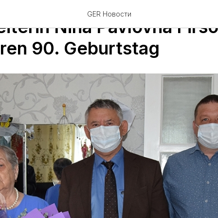
GER Новости
iterin Nina Pavlovna Firs
hren 90. Geburtstag