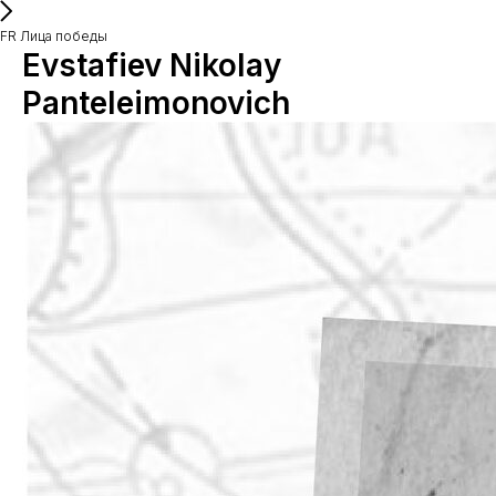
FR Лица победы
Evstafiev Nikolay
Panteleimonovich