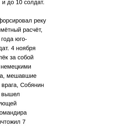
 и до 10 солдат.
 форсировал реку
мётный расчёт,
 года юго-
ат. 4 ноября
лёк за собой
2 немецкими
та, мешавшие
 врага, Собянин
р вышел
дующей
командира
ичтожил 7