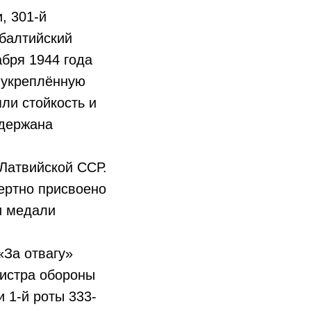
, 301-й
ибалтийский
абря 1944 года
ь укреплённую
яли стойкость и
удержана
 Латвийской ССР.
ертно присвоено
и медали
«За отвагу»
нистра обороны
 1-й роты 333-