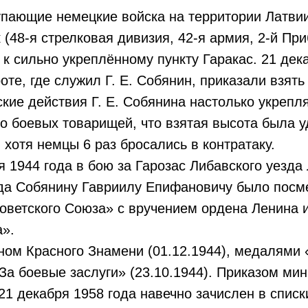
пающие немецкие войска на территории Латвии
 (48-я стрелковая дивизия, 42-я армия, 2-й Пр
к сильно укреплённому пункту Гаракас. 21 дек
роте, где служил Г. Е. Собянин, приказали взят
ские действия Г. Е. Собянина настолько укрепл
го боевых товарищей, что взятая высота была 
хотя немцы 6 раз бросались в контратаку.
я 1944 года в бою за Гарозас Либавского уезда
ода Собянину Гавриилу Епифановичу было посм
оветского Союза» с вручением ордена Ленина 
а».
ом Красного Знамени (01.12.1944), медалями 
«За боевые заслуги» (23.10.1944). Приказом ми
1 декабря 1958 года навечно зачислен в списки