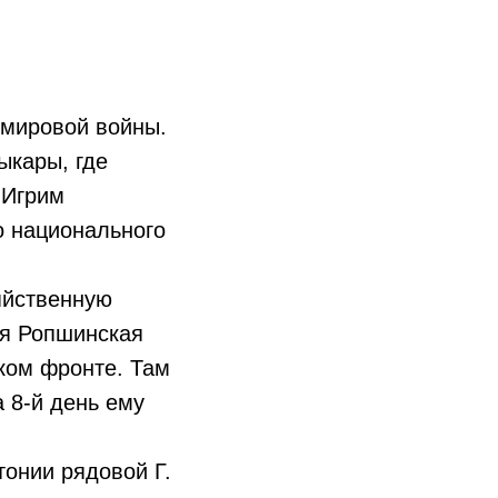
 мировой войны.
ыкары, где
 Игрим
о национального
яйственную
8-я Ропшинская
ком фронте. Там
 8-й день ему
тонии рядовой Г.