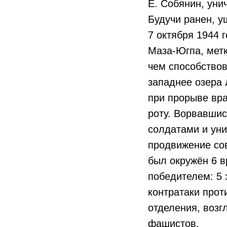
Е. Собянин, уни
Будучи ранен, у
7 октября 1944 
Маза-Югпа, метк
чем способствов
западнее озера 
при прорыве вра
роту. Ворвавшис
солдатами и уни
продвижение со
был окружён 6 в
победителем: 5 
контратаки прот
отделения, возг
фашистов.