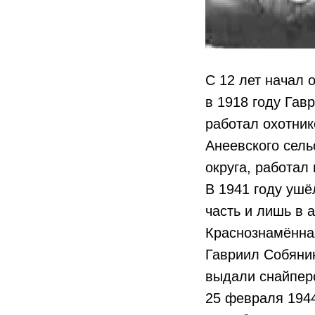
С 12 лет начал 
в 1918 году Гав
работал охотник
Анеевского сель
округа, работал
В 1941 году ушё
часть и лишь в 
Краснознамённая
Гавриил Собянин
выдали снайперс
25 февраля 1944