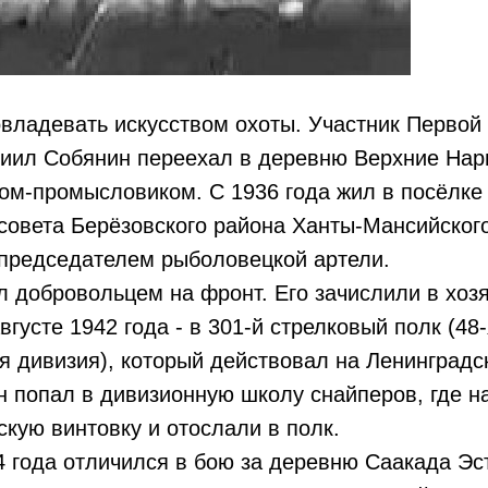
овладевать искусством охоты. Участник Первой
риил Собянин переехал в деревню Верхние Нар
ом-промысловиком. С 1936 года жил в посёлке
совета Берёзовского района Ханты-Мансийског
 председателем рыболовецкой артели.
л добровольцем на фронт. Его зачислили в хоз
августе 1942 года - в 301-й стрелковый полк (4
 дивизия), который действовал на Ленинградс
 попал в дивизионную школу снайперов, где на
кую винтовку и отослали в полк.
 года отличился в бою за деревню Саакада Эс