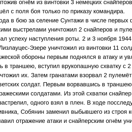
чтожив огнём из винтовки 3 немецких снайперов
шёл с поля боя только по приказу командира.
года в бою за селение Сунтажи в числе первых
ими выстрелами уничтожил 2 снайперов и пуле
ал успеху наступления роты. 2 и 3 ноября 1944
Лизлауцес-Эзере уничтожил из винтовки 11 солд
жеской обороны первым поднялся в атаку и ув
ь в траншею, вступил врукопашную схватку с 
чтожил их. Затем гранатами взорвал 2 пулемё
ветских солдат. Первым ворвавшись в траншею
ражескими солдатами. Из этой схватки снайпе
застрелил, одного взял в плен. В ходе поссле
ивника, Собянин заменил выбывшего из строя 
лавил отражение атаки и снайперским огнём ун