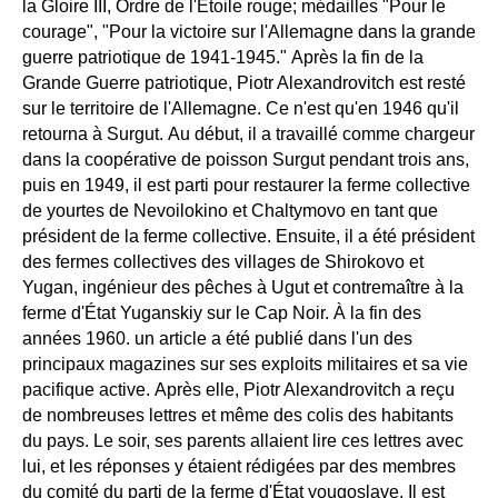
la Gloire III, Ordre de l'Étoile rouge; médailles "Pour le
courage", "Pour la victoire sur l'Allemagne dans la grande
guerre patriotique de 1941-1945." Après la fin de la
Grande Guerre patriotique, Piotr Alexandrovitch est resté
sur le territoire de l'Allemagne. Ce n'est qu'en 1946 qu'il
retourna à Surgut. Au début, il a travaillé comme chargeur
dans la coopérative de poisson Surgut pendant trois ans,
puis en 1949, il est parti pour restaurer la ferme collective
de yourtes de Nevoilokino et Chaltymovo en tant que
président de la ferme collective. Ensuite, il a été président
des fermes collectives des villages de Shirokovo et
Yugan, ingénieur des pêches à Ugut et contremaître à la
ferme d'État Yuganskiy sur le Cap Noir. À la fin des
années 1960. un article a été publié dans l'un des
principaux magazines sur ses exploits militaires et sa vie
pacifique active. Après elle, Piotr Alexandrovitch a reçu
de nombreuses lettres et même des colis des habitants
du pays. Le soir, ses parents allaient lire ces lettres avec
lui, et les réponses y étaient rédigées par des membres
du comité du parti de la ferme d'État yougoslave. Il est