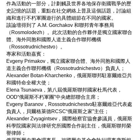
作為活動的一部分，計劃觸及世界各地保存衛國戰爭的歷
史記憶的話題，重點在社交網絡上普及這個話題，討論組
織和進行不朽軍團遊行的具體細節在不同的國家。
該論壇得到了 A.M. Gorchakov 和聯邦青年事務局
（Rosmolodezh）。此次活動的合作夥伴是獨立國家聯合
體、海外同胞和國際人道主義合作聯邦機構
（Rossotrudnichestvo）。
專家和活動嘉賓：
Evgeny Primakov，獨立國家聯合體、海外同胞和國際人
道主義合作聯邦機構（Rossotrudnichestvo）負責人；
Alexander Botan-Kharchenko，俄羅斯聯邦駐塞爾維亞共
和國特命全權大使；
Elena Tsunaeva，第八屆俄羅斯聯邦國家杜馬代表，
OOD“俄羅斯不朽軍團”中央總部聯合主席；
Evgeny Baranov，Rossotrudnichestvo駐塞爾維亞代表處
負責人，貝爾格萊德RCSC“俄羅斯之家”主任；
Alexander Zvyagintsev，國際檢察官協會參議員，俄羅斯
科學院國家與法律研究所國際合作副主任，俄羅斯聯邦榮
譽律師；