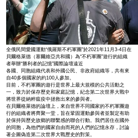
全俄民間愛國運動“俄羅斯不朽軍團”於2021年11月3-4日在
貝爾格萊德（塞爾維亞共和國）為“不朽軍團”遊行的組織
者舉辦“勝利者的記憶”國際論壇遠近
各國、同胞組織代表和外國公民、非政府組織等，共有來
自40多個國家的約100人參加。
目前，不朽軍團的遊行是世界上最大規模的公共活動之
一，致力於保存歷史和家庭記憶，紀念第二次世界大戰中
將世界從納粹瘟疫中拯救出來的參與者。
在貝爾格萊德的論壇上，來自世界不同國家的不朽軍團遊
行的組織者將齊聚一堂，旨在鞏固運動參與者並製定有助
於保持與歷史故鄉的聯繫感的聯合行動。我們居住在國外
的同胞，為他們的國家自由而死的人們的記憶永存，討論
著企圖偽造第二次世界大戰歷史的對策。