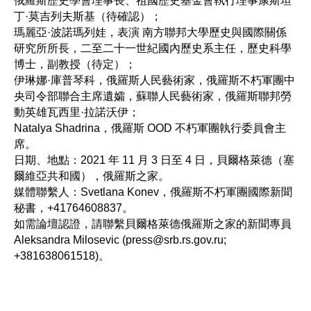
俄羅斯歷史學會理事長、祖國歷史基金會執行理事康斯坦
丁·莫吉列夫斯基（待確認）；
瑪麗亞·波諾瑪列娃，表演 南方聯邦大學歷史與國際關係
研究所所長，二至二十一世紀國內歷史系主任，歷史科學
博士，副教授（待定）；
伊琳娜·庫普琴科，俄羅斯人民藝術家，俄羅斯不朽軍團中
央司令部聯合主席遺孀，蘇聯人民藝術家，俄羅斯聯邦勞
動英雄瓦西里·拉諾沃伊；
Natalya Shadrina，俄羅斯 OOD 不朽軍團執行委員會主
席。
日期、地點：2021 年 11 月 3 日至 4 日，貝爾格萊德（塞
爾維亞共和國），俄羅斯之家。
媒體聯繫人：Svetlana Konev，俄羅斯不朽軍團國際新聞
秘書，+41764608837。
如需論壇認證，請聯繫貝爾格萊德俄羅斯之家的新聞專員
Aleksandra Milosevic (press@srb.rs.gov.ru;
+381638061518)。