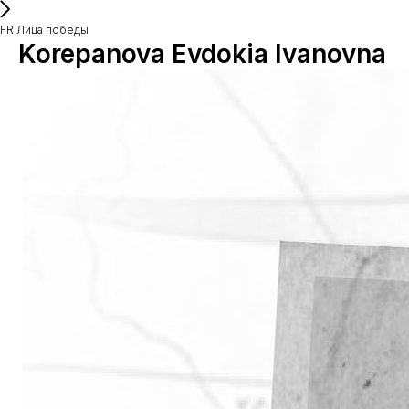
FR Лица победы
Korepanova Evdokia Ivanovna