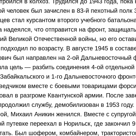
строился в колхоз. Трудился до 1943 года, пока
̆ человек был зачислен в 83-й пехотный полк 3
цев стал курсантом второго учебного батальона
 надеялся, что отправится на фронт, защищат
й Великой Отечественной войны, но его оста
подходил по возрасту. В августе 1945 в состав
вич был направлен на 2-ой Дальневосточный 
ла цель — разбить соединения 4-ой отдельной 
 Забайкальского и 1-го Дальневосточного фрон
зведчиком вместе с боевыми товарищами форс
вовал в разгроме Квантунской армии. После за
 продолжил службу, демобилизован в 1953 году.
й, Михаил Аникин женился. Вместе с супругой
й путевке переехал в Норильск, где закончил 9
ать. Был шофером, комбайнером, трактористо