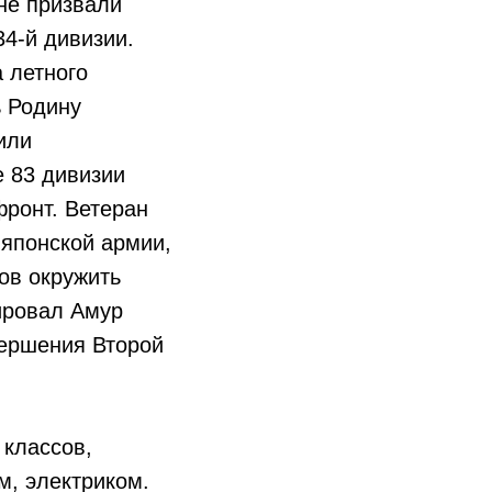
 не призвали
4-й дивизии.
 летного
ь Родину
вили
е 83 дивизии
фронт. Ветеран
японской армии,
тов окружить
ировал Амур
вершения Второй
 классов,
м, электриком.