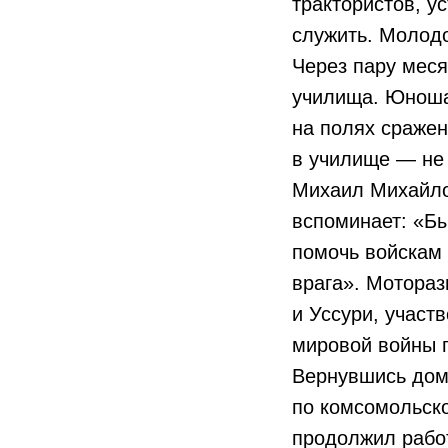
трактористов, у
служить. Молодои
Через пару меся
училища. Юноша
на полях сражени
в училище — не 
Михаил Михайло
вспоминает: «Бы
помочь войскам
врага». Мотора
и Уссури, участ
мировой войны
Вернувшись домо
по комсомольско
продолжил работ