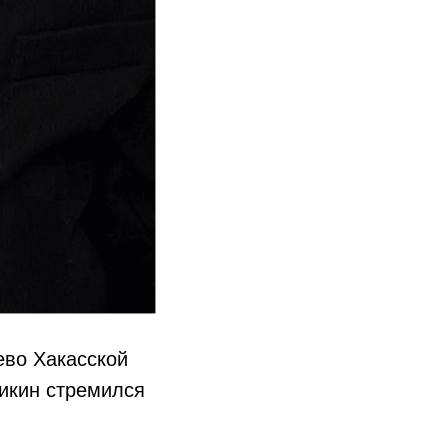
во Хакасской
никин стремился