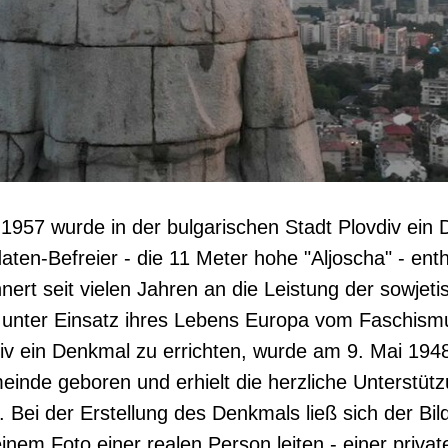
957 wurde in der bulgarischen Stadt Plovdiv ein 
aten-Befreier - die 11 Meter hohe "Aljoscha" - enthü
ert seit vielen Jahren an die Leistung der sowjet
e unter Einsatz ihres Lebens Europa vom Faschismu
div ein Denkmal zu errichten, wurde am 9. Mai 194
einde geboren und erhielt die herzliche Unterstüt
 Bei der Erstellung des Denkmals ließ sich der Bil
nem Foto einer realen Person leiten - einer privat