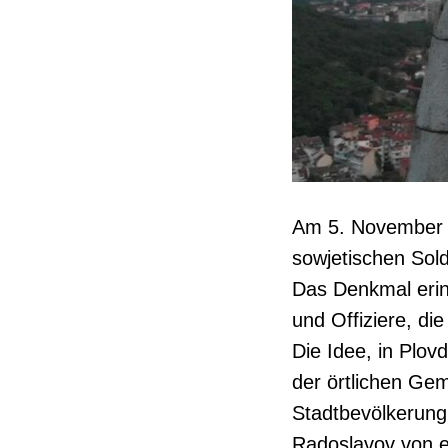
Am 5. November 1
sowjetischen Sold
Das Denkmal erinn
und Offiziere, di
Die Idee, in Plov
der örtlichen Gem
Stadtbevölkerung.
Radoslavov von ei