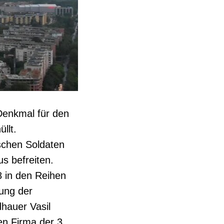
Denkmal für den
llt.
ischen Soldaten
s befreiten.
8 in den Reihen
zung der
dhauer Vasil
en Firma der 3.