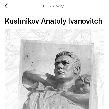
FR Лица победы
Kushnikov Anatoly Ivanovitch