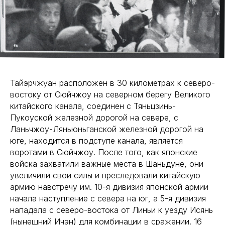
Тайэрчжуан расположен в 30 километрах к северо-
востоку от Сюйчжоу на северном берегу Великого
китайского канала, соединен с Тяньцзинь-
Пукоуской железной дорогой на севере, с
Ланьчжоу-Ляньюньганской железной дорогой на
юге, находится в подступе канала, является
воротами в Сюйчжоу. После того, как японские
войска захватили важные места в Шаньдуне, они
увеличили свои силы и преследовали китайскую
армию навстречу им. 10-я дивизия японской армии
начала наступление с севера на юг, а 5-я дивизия
нападала с северо-востока от Линьи к уезду Исянь
(нынешний Ичэн) для комбинации в сражении. 16