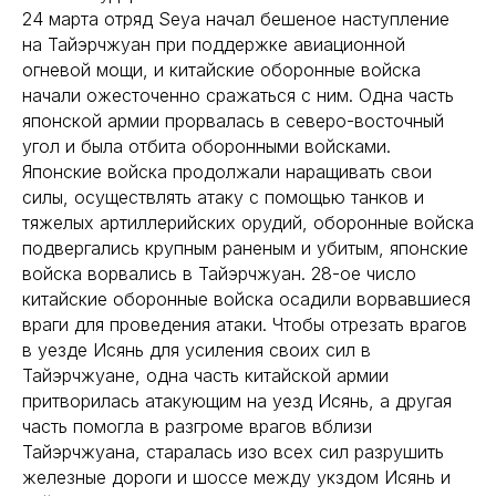
24 марта отряд Seya начал бешеное наступление
на Тайэрчжуан при поддержке авиационной
огневой мощи, и китайские оборонные войска
начали ожесточенно сражаться с ним. Одна часть
японской армии прорвалась в северо-восточный
угол и была отбита оборонными войсками.
Японские войска продолжали наращивать свои
силы, осуществлять атаку с помощью танков и
тяжелых артиллерийских орудий, оборонные войска
подвергались крупным раненым и убитым, японские
войска ворвались в Тайэрчжуан. 28-ое число
китайские оборонные войска осадили ворвавшиеся
враги для проведения атаки. Чтобы отрезать врагов
в уезде Исянь для усиления своих сил в
Тайэрчжуане, одна часть китайской армии
притворилась атакующим на уезд Исянь, а другая
часть помогла в разгроме врагов вблизи
Тайэрчжуана, старалась изо всех сил разрушить
железные дороги и шоссе между укздом Исянь и