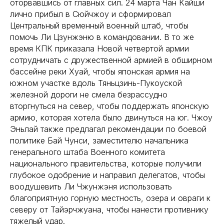
оторвавшись от главных сил. 24 марта Чан Кайши
лично прибыл в Сюйчжоу и сформировал
Центральный временный военный штаб, чтобы
помочь Ли Цзунжэню в командовании. В то же
время КПК приказала Новой четвертой армии
сотрудничать с дружественной армией в обширном
бассейне реки Хуай, чтобы японская армия на
южном участке вдоль Тяньцзинь-Пукоуской
железной дороги не смела безрассудно
вторгнуться на север, чтобы поддержать японскую
армию, которая хотела было двинуться на юг. Чжоу
Эньлай также предлагал рекомендации по боевой
политике Бай Чунси, заместителю начальника
генерального штаба Военного комитета
национального правительства, которые получили
глубокое одобрение и направил делегатов, чтобы
воодушевить Ли Чжунжэня использовать
благоприятную горную местность, озера и овраги к
северу от Тайэрчжуана, чтобы нанести противнику
тяжелый удар.