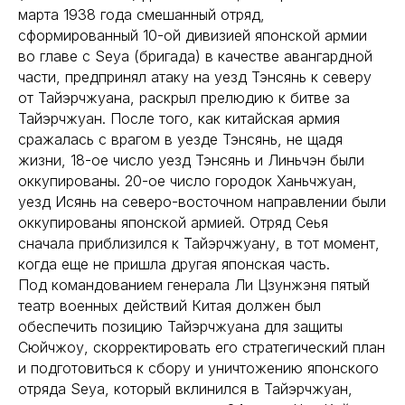
марта 1938 года смешанный отряд,
сформированный 10-ой дивизией японской армии
во главе с Seya (бригада) в качестве авангардной
части, предпринял атаку на уезд Тэнсянь к северу
от Тайэрчжуана, раскрыл прелюдию к битве за
Тайэрчжуан. После того, как китайская армия
сражалась с врагом в уезде Тэнсянь, не щадя
жизни, 18-ое число уезд Тэнсянь и Линьчэн были
оккупированы. 20-ое число городок Ханьчжуан,
уезд Исянь на северо-восточном направлении были
оккупированы японской армией. Отряд Сеья
сначала приблизился к Тайэрчжуану, в тот момент,
когда еще не пришла другая японская часть.
Под командованием генерала Ли Цзунжэня пятый
театр военных действий Китая должен был
обеспечить позицию Тайэрчжуана для защиты
Сюйчжоу, скорректировать его стратегический план
и подготовиться к сбору и уничтожению японского
отряда Seya, который вклинился в Тайэрчжуан,