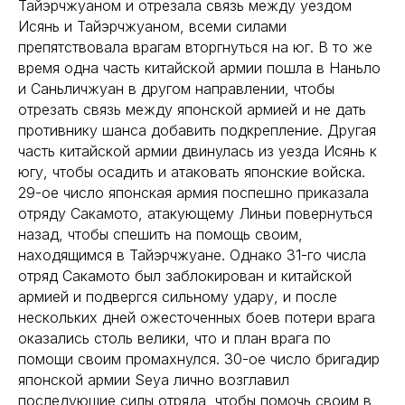
Тайэрчжуаном и отрезала связь между уездом
Исянь и Тайэрчжуаном, всеми силами
препятствовала врагам вторгнуться на юг. В то же
время одна часть китайской армии пошла в Наньло
и Саньличжуан в другом направлении, чтобы
отрезать связь между японской армией и не дать
противнику шанса добавить подкрепление. Другая
часть китайской армии двинулась из уезда Исянь к
югу, чтобы осадить и атаковать японские войска.
29-ое число японская армия поспешно приказала
отряду Сакамото, атакующему Линьи повернуться
назад, чтобы спешить на помощь своим,
находящимся в Тайэрчжуане. Однако 31-го числа
отряд Сакамото был заблокирован и китайской
армией и подвергся сильному удару, и после
нескольких дней ожесточенных боев потери врага
оказались столь велики, что и план врага по
помощи своим промахнулся. 30-ое число бригадир
японской армии Seya лично возглавил
последующие силы отряда, чтобы помочь своим в