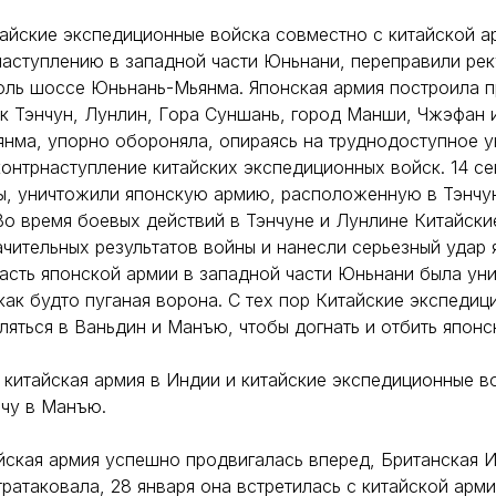
итайские экспедиционные войска совместно с китайской 
наступлению в западной части Юньнани, переправили рек
оль шоссе Юньнань-Мьянма. Японская армия построила 
как Тэнчун, Лунлин, Гора Суншань, город Манши, Чжэфан 
нма, упорно обороняла, опираясь на труднодоступное у
контрнаступление китайских экспедиционных войск. 14 се
ы, уничтожили японскую армию, расположенную в Тэнчун
Во время боевых действий в Тэнчуне и Лунлине Китайск
ачительных результатов войны и нанесли серьезный удар
асть японской армии в западной части Юньнани была уни
как будто пуганая ворона. С тех пор Китайские экспедиц
яться в Ваньдин и Манъю, чтобы догнать и отбить япон
а китайская армия в Индии и китайские экспедиционные в
ечу в Манъю.
айская армия успешно продвигалась вперед, Британская 
ратаковала, 28 января она встретилась с китайской арм