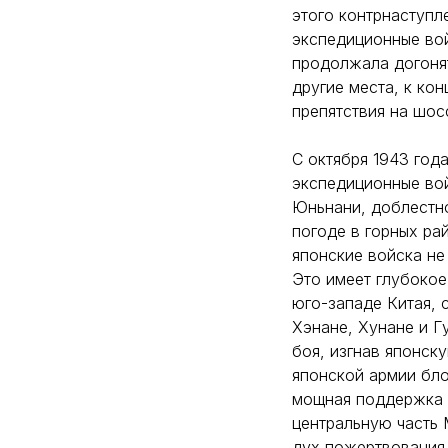
этого контрнаступл
экспедиционные вой
продолжала догонят
другие места, к ко
препятствия на шос
С октября 1943 года
экспедиционные вой
Юньнани, доблестн
погоде в горных ра
японские войска не
Это имеет глубоко
юго-западе Китая, 
Хэнане, Хунане и Г
боя, изгнав японск
японской армии бло
мощная поддержка 
центральную часть 
дух пожертвования 