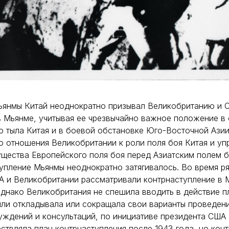
ьянмы Китай неоднократно призывал Великобританию и 
 Мьянме, учитывая ее чрезвычайно важное положение в
о тыла Китая и в боевой обстановке Юго-Восточной Азии
 отношения Великобритании к роли поля боя Китая и уп
ущества Европейского поля боя перед Азиатским полем б
тупление Мьянмы неоднократно затягивалось. Во время р
А и Великобритании рассматривали контрнаступление в
днако Великобритания не спешила вводить в действие п
или откладывала или сокращала свои варианты проведени
ждений и консультаций, по инициативе президента США 
ствляла план контрнаступления после 1943 года, но кон