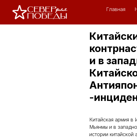
Главная
Китайски
контрнас
и в запа
Китайско
Антияпон
-инциден
Китайская армия в 
Мьянмы и в западно
истории китайской 