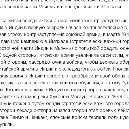
в северной части Мьянмы и в западной части Юньнани.
сса Китай всегда активно организовал контрнаступление.
ия в Индии в первую очередь начала контрнаступление в
ав угрозу контрнаступления союзной армии, в марте 194
ждающую кампанию в Импхале (стратегически важный гор
сточной части Индии и Мьянмы) с попыткой осадить осн
С одной стороны, японская армия увеличила свои силы, ч
гой стороны, рассредоточила войска, чтобы держать обо
итайской армии в Индии и экспедиционных войск. Японск
ская армия в Индии полностью преобразили свой образ ка
ения, так и в аспекте тактики или обучения, поэтому "у
м. Китайская армия в Индии по пути храбро сражалась,
 битве в долине реки Хуконг и Могаун. В августе 1944 г
а уничтожена путем осады стратегически важного город
второй декаде октября начался второй этап боевых дейс
таке Банмо и Нанканг, японские войска терпели большу
упили.