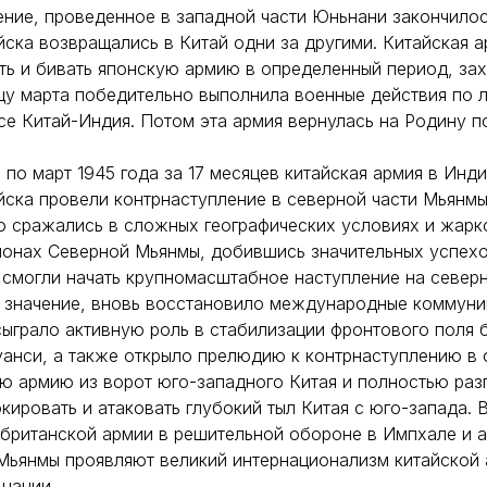
ение, проведенное в западной части Юньнани закончилос
ска возвращались в Китай одни за другими. Китайская а
ь и бивать японскую армию в определенный период, за
нцу марта победительно выполнила военные действия по 
се Китай-Индия. Потом эта армия вернулась на Родину по
 по март 1945 года за 17 месяцев китайская армия в Инд
ска провели контрнаступление в северной части Мьянмы
о сражались в сложных географических условиях и жар
йонах Северной Мьянмы, добившись значительных успехо
 смогли начать крупномасштабное наступление на север
е значение, вновь восстановило международные коммуни
сыграло активную роль в стабилизации фронтового поля 
уанси, а также открыло прелюдию к контрнаступлению в
ую армию из ворот юго-западного Китая и полностью раз
кировать и атаковать глубокий тыл Китая с юго-запада. В
британской армии в решительной обороне в Импхале и а
Мьянмы проявляют великий интернационализм китайской 
нации.