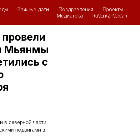
еды
Важные даты
Поздравления
Проекты
Медиатека
Ru\En\Zh\De\Fr
 провели
ти Мьянмы
етились с
ю
ря
и в северной части
ескими подвигами в