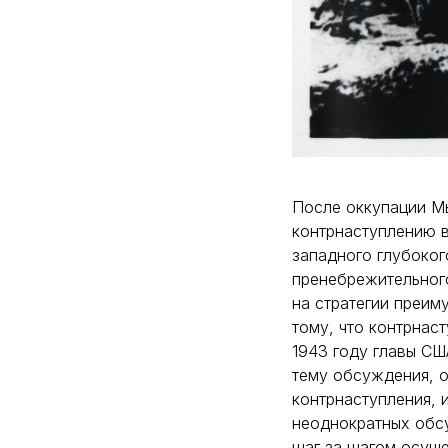
После оккупации М
контрнаступлению в
западного глубоког
пренебрежительного
на стратегии преим
тому, что контрнас
1943 году главы СШ
тему обсуждения, о
контрнаступления, 
неоднократных обсу
шаг за шагом осуще