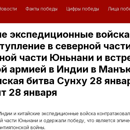
Новости
Факты победы
Цифры победы
Лица поб
е экспедиционные войска
тупление в северной час
дной части Юньнани и встр
й армией в Индии в Манъ
ская битва Сунху 28 янва
т 28 января
Индии и китайские экспедиционные войска контратаковал
й части Юньнани и одержали победу, что является эпич
антияпонской войны.