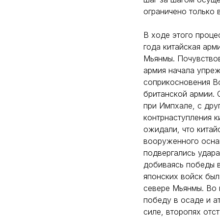
ограничено только 
В ходе этого проце
года китайская арм
Мьянмы. Почувствов
армия начала упре
соприкосновения Во
британской армии. 
при Импхале, с дру
контрнаступления к
ожидали, что китай
вооруженного оснащ
подвергались удара
добиваясь победы в
японских войск был
севере Мьянмы. Во 
победу в осаде и а
силе, второпях отст