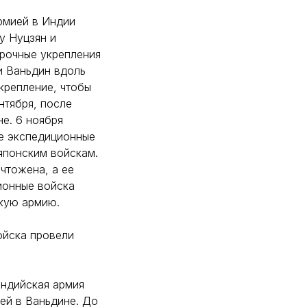
армией в Индии
у Нуцзян и
прочные укрепления
и Ваньдин вдоль
крепление, чтобы
нтября, после
е. 6 ноября
ие экспедиционные
 японским войскам.
чтожена, а ее
ионные войска
скую армию.
ойска провели
Индийская армия
ией в Ваньдине. До