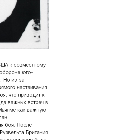
США к совместному
 обороне юго-
. Но из-за
рямого настаивания
оя, что приводит к
яда важных встреч в
 Мьянме как важную
лан
я боя. После
Рузвельта Британия
трнаступление было