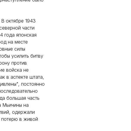
 В октябре 1943
 северной части
4 года японская
од на месте
овные силы
тобы усилить битву
рону против
ие войска не
к в аспекте штата,
дивлены", постоянно
 последовательно
ода большая часть
а Мьичины на
твий, одержали
ю потерю в живой