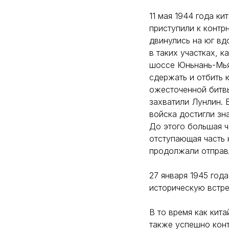
11 мая 1944 года к
приступили к контр
двинулись на юг вд
в таких участках, 
шоссе Юньнань-Мья
сдержать и отбить 
ожесточенной битв
захватили Лунлин. 
войска достигли зн
До этого большая ч
отступающая часть 
продолжали отправл
27 января 1945 год
историческую встр
В то время как кит
также успешно конт