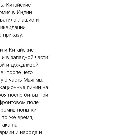
ь. Китайские
рмия в Индии
хватила Лашио и
ликвидации
 приказу.
ии и Китайские
 и в западной части
кой и дождливой
в, после чего
ную часть Мьянмы.
кационные линии на
боя после битвы при
 фронтовом поле
громив попытки
 то же время,
така на
армии и народа и