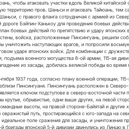
ань, чтобы атаковать участки вдоль Великой китайской 
ую территорию пров. Шаньси и атаковать Тайюань, тем с
Шаньси, с правого фланга сотрудничая с армией из Севе
 дороге Бэйпин-Ханькоу для проведения боевых действи
план боевых действий по препятствию и удару японских 
стены, войска, расположенные Пинсингуань, решили соб
бы уничтожить наступающих врагов, и попросили восьму
говом ударе японских войск. Для комбинации с дружест
, подъема военного могущества 8-ой армии, 115-ая диви
падение из засады, добилась великой победы во время 
нтября 1937 года, согласно плану военной операции, 115-
вблизи Пинсингуаня. Пинсингуань расположен в Северо-
является ключом подступове в северо-восточной части 
ы крутые, обрывистые, одни выше других, на левой стор
командные высоты, на правой стороне-Байятай и другие 
 овражистый путь, простирающийся с юго-запада на сев
 идеальное поле сражения для засады, и уничтожения пр
1-й бригады японской 5-й дивизии двинулись из Линцю в 