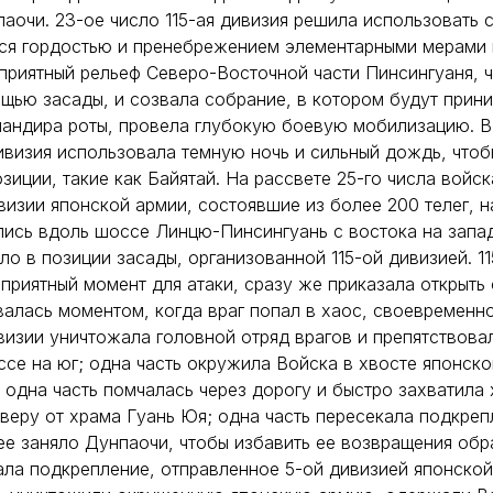
паочи. 23-ое число 115-ая дивизия решила использовать 
ся гордостью и пренебрежением элементарными мерами
приятный рельеф Северо-Восточной части Пинсингуаня, 
щью засады, и созвала собрание, в котором будут прини
андира роты, провела глубокую боевую мобилизацию. В
дивизия использовала темную ночь и сильный дождь, чтоб
зиции, такие как Байятай. На рассвете 25-го числа войс
ивизии японской армии, состоявшие из более 200 телег, н
ись вдоль шоссе Линцю-Пинсингуань с востока на запад.
о в позиции засады, организованной 115-ой дивизией. 11
приятный момент для атаки, сразу же приказала открыть 
валась моментом, когда враг попал в хаос, своевременно
ивизии уничтожала головной отряд врагов и препятствова
ссе на юг; одна часть окружила Войска в хвосте японско
; одна часть помчалась через дорогу и быстро захватила
веру от храма Гуань Юя; одна часть пересекала подкреп
ее заняло Дунпаочи, чтобы избавить ее возвращения обр
ала подкрепление, отправленное 5-ой дивизией японской