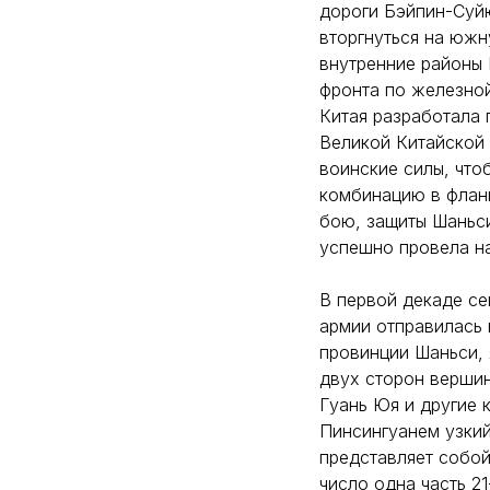
дороги Бэйпин-Суйю
вторгнуться на южн
внутренние районы 
фронта по железной
Китая разработала 
Великой Китайской 
воинские силы, что
комбинацию в флан
бою, защиты Шаньси
успешно провела на
В первой декаде се
армии отправилась 
провинции Шаньси, 
двух сторон вершин
Гуань Юя и другие 
Пинсингуанем узкий
представляет собой
число одна часть 2