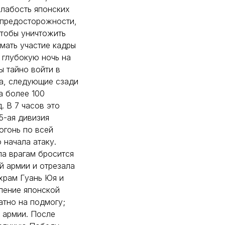
слабость японских
 предосторожности,
чтобы уничтожить
мать участие кадры
 глубокую ночь на
ы тайно войти в
ка, следующие сзади
а более 100
 В 7 часов это
5-ая дивизия
огонь по всей
 начала атаку.
ла врагам бросится
й армии и отрезала
 храм Гуань Юя и
ление японской
атно на подмогу;
 армии. После