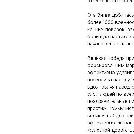
ожесточенных боев
Эта битва добилась
более 1000 военно
конных повозок, за
большую партию во
начала вспышки ант
Великая победа при
форсированным мар
эффективно ударила
позволила народу в
вдохновляя народ с
слои людей по всей
поздравительные пи
престиж Коммунисти
великая победа при
эффективно сковала
железной дороге Бэ