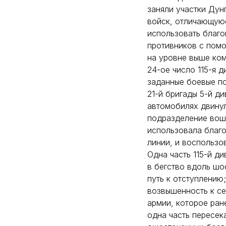
заняли участки Дун
войск, отличающую
использовать благо
противников с помо
на уровне выше ком
24-ое число 115-я 
заданные боевые по
21-й бригады 5-й д
автомобилях двинул
подразделение вошл
использовала благо
линии, и воспользо
Одна часть 115-й д
в бегство вдоль шо
путь к отступлению
возвышенность к се
армии, которое ран
одна часть пересек