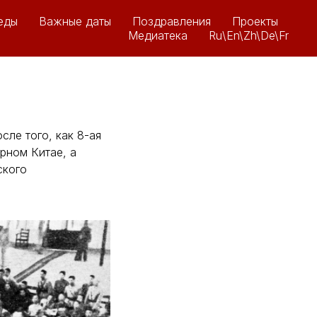
еды
Важные даты
Поздравления
Проекты
Медиатека
Ru\En\Zh\De\Fr
сле того, как 8-ая
рном Китае, а
ского