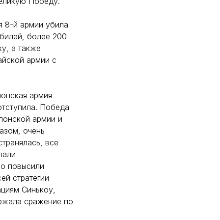
еликую Победу.
я 8-й армии убила
билей, более 200
ку, а также
айской армии с
понская армия
отступила. Победа
понской армии и
азом, очень
странялась, все
лали
но повысили
ей стратегии
ациям Синькоу,
ержала сражение по