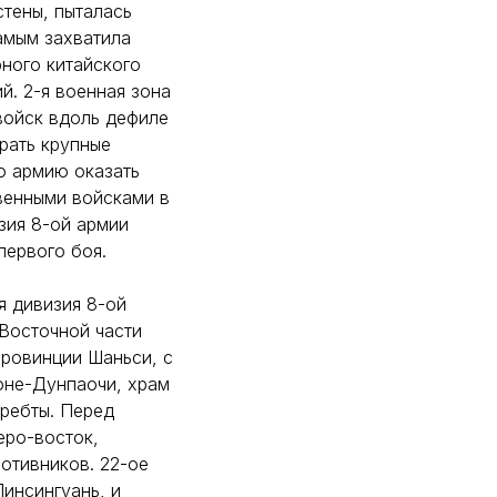
стены, пыталась
амым захватила
рного китайского
й. 2-я военная зона
войск вдоль дефиле
рать крупные
ю армию оказать
венными войсками в
зия 8-ой армии
первого боя.
я дивизия 8-ой
Восточной части
провинции Шаньси, с
оне-Дунпаочи, храм
хребты. Перед
еро-восток,
отивников. 22-ое
Пинсингуань, и