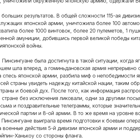
, уничтожили окруженную японскую армию, одержали В
 больших результатов. В общей сложности 115-ая дивизи
служащих японской армии, уничтожила более 100 автомо
хватила более 1000 винтовок, более 20 пулеметов, 1 пуш
енной амуниции, добившись первой великой победы кит
ияпонской войны.
 Пинсингуане была достигнута в такой ситуации, когда я
шем шла вперед, а гоминьдановская армия непрерывно 
 спесь японской армии, разбила миф о непобедимости я
сей страны увидеть надежду китайской нации, таким обр
траны и боевой дух. После того, как информация распро
 стране без исключения ликовали, одни за другими посы
сьма и поздравительные телеграммы, которые значитель
ческой партии и 8-ой армии. В то же время на уровне вс
 Пинсингуане выиграла время подготовки к боевым опер
 военные действия 5-й дивизии японской армии и подд
йпин-Ханькоу со стороны фланга.