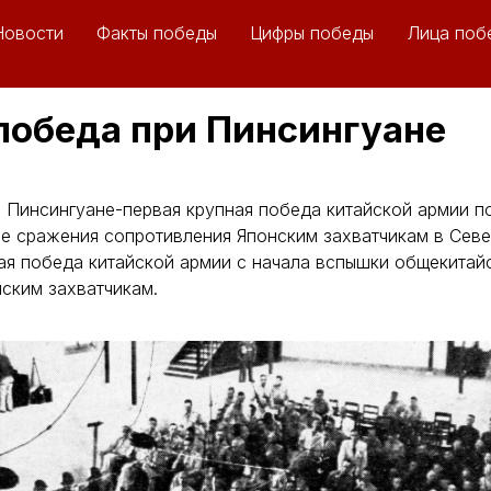
Новости
Факты победы
Цифры победы
Лица поб
победа при Пинсингуане
 Пинсингуане-первая крупная победа китайской армии по
е сражения сопротивления Японским захватчикам в Севе
ая победа китайской армии с начала вспышки общекитай
ским захватчикам.