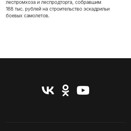
леспромхоза и леспродторга, собравшим
188 тыс. рублей на строительство эскадрильи
боевых самолетов.