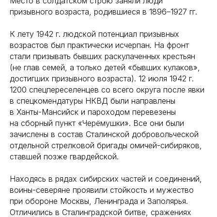
Место в солдатском строю заняли люди
призывного возраста, родившиеся в 1896–1927 гг.
К лету 1942 г. людской потенциал призывных
возрастов был практически исчерпан. На фронт
стали призывать бывших раскулаченных крестьян
(не глав семей, а только детей «бывших кулаков»,
достигших призывного возраста). 12 июля 1942 г.
1200 спецпереселенцев со всего округа после явки
в спецкомендатуры НКВД были направлены
в Ханты-Мансийск и пароходом перевезены
на сборный пункт «Черёмушки». Все они были
зачислены в состав Сталинской добровольческой
отдельной стрелковой бригады омичей-сибиряков,
ставшей позже гвардейской.
Находясь в рядах сибирских частей и соединений,
воины-северяне проявили стойкость и мужество
при обороне Москвы, Ленинграда и Заполярья.
Отличились в Сталинградской битве, сражениях