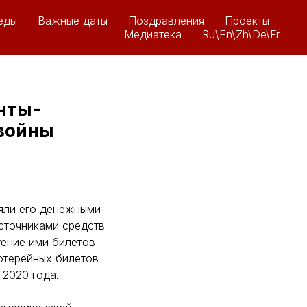
еды
Важные даты
Поздравления
Проекты
Медиатека
Ru\En\Zh\De\Fr
нты-
 войны
яли его денежными
сточниками средств
тение ими билетов
отерейных билетов
 2020 года.