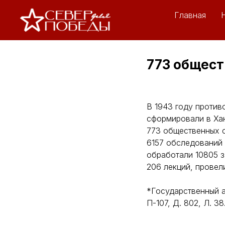
Главная
773 общес
В 1943 году против
сформировали в Хан
773 общественных с
6157 обследований
обработали 10805 з
206 лекций, провел
*Государственный 
П-107, Д. 802, Л. 38