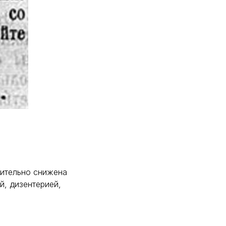
чительно снижена
й, дизентерией,