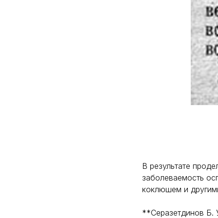
В результате прод
заболеваемость осп
коклюшем и другим
**Серазетдинов Б. У