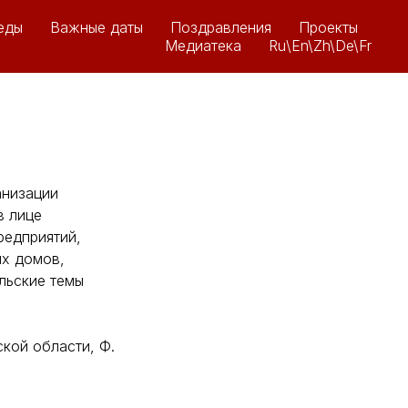
еды
Важные даты
Поздравления
Проекты
Медиатека
Ru\En\Zh\De\Fr
анизации
в лице
редприятий,
х домов,
льские темы
кой области, Ф.