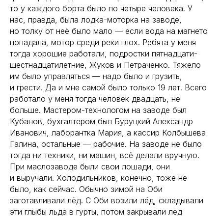
то у каждого борта было по четыре человека. У
нас, правда, была лодка-моторка на заводе,
но толку от неё было мало — если вода на магнето
попадала, мотор среди реки глох. Ребята у меня
тогда хорошие работали, подростки пятнадцати-
шестнадцатилетние, Жуков и Петраченко. Тяжело
им было управляться — надо было и грузить,
и грести. Да и мне самой было только 19 лет. Всего
работало у меня тогда человек двадцать, не
больше. Мастером-технологом на заводе был
Кубанов, бухгалтером был Буруцкий Александр
Иванович, лаборантка Мария, а кассир Колбышева
Галина, остальные — рабочие. На заводе не было
тогда ни техники, ни машин, всё делали вручную.
При маслозаводе были свои лошади, они
и выручали. Холодильников, конечно, тоже не
было, как сейчас. Обычно зимой на Оби
заготавливали лёд. С Оби возили лёд, складывали
эти глыбы льда в гурты, потом закрывали лёд