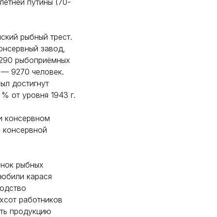
летней путины (70-
ский рыбный трест.
консервный завод,
 290 рыбоприёмных
. — 9270 человек.
был достигнут
 % от уровня 1943 г.
и консервном
ы консервной
анок рыбных
любили карася
водство
ехсот работников
ать продукцию