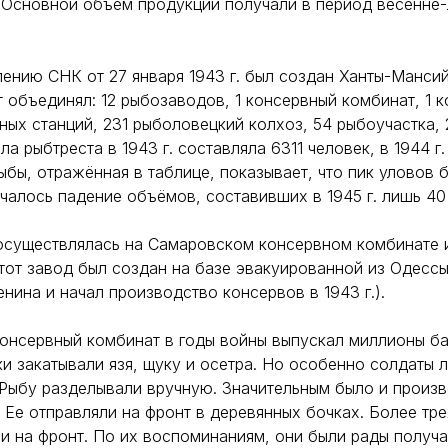
. Основной объём продукции получали в период весенне-
ению СНК от 27 января 1943 г. был создан Ханты-Мансий
т объединял: 12 рыбозаводов, 1 консервный комбинат, 1 
ых станций, 231 рыболовецкий колхоз, 54 рыбоучастка,
ла рыбтреста в 1943 г. составляла 6311 человек, в 1944 г
бы, отражённая в таблице, показывает, что пик уловов 
началось падение объёмов, составивших в 1945 г. лишь 40
осуществлялась на Самаровском консервном комбинате 
этот завод был создан на базе эвакуированной из Одесс
енина и начал производство консервов в 1943 г.).
онсервный комбинат в годы войны выпускал миллионы б
ки закатывали язя, щуку и осетра. Но особенно солдаты 
 Рыбу разделывали вручную. Значительным было и произ
 Ее отправляли на фронт в деревянных бочках. Более тр
 на фронт. По их воспоминаниям, они были рады получ