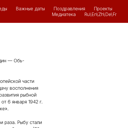
еды
Важные даты
Поздравления
Проекты
Медиатека
Ru\En\Zh\De\Fr
дин — Обь-
опейской части
дачу восполнения
 развития рыбной
т 6 января 1942 г.
ке».
и раза. Рыбу стали