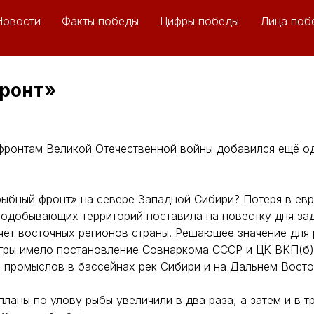
Новости
Факты победы
Цифры победы
Лица поб
ронт»
0 фронтам Великой Отечественной войны добавился ещё о
ыбный фронт» на севере Западной Сибири? Потеря в евр
одобывающих территорий поставила на повестку дня за
чёт восточных регионов страны. Решающее значение для
ы имело постановление Совнаркома СССР и ЦК ВКП(б) о
 промыслов в бассейнах рек Сибири и на Дальнем Восто
ланы по улову рыбы увеличили в два раза, а затем и в тр