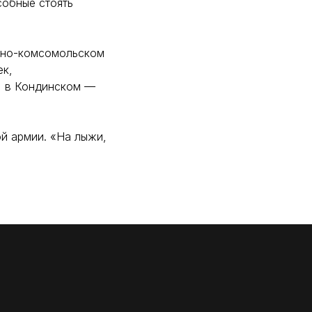
собные стоять
зно-комсомольском
ек,
, в Кондинском —
й армии. «На лыжи,