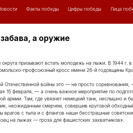
Новости
Факты победы
Цифры победы
Лица поб
забава, а оружие
ы округа призывают встать молодежь на лыжи. В 1944 г. в
омольско-профсоюзный кросс имени 26-й годовщины Кра
й Отечественной войны это — не просто соревнования, 
а» 15 февраля, — а очень важное мероприятие по подго
ой армии. Там, где увязнет немецкий танк, неслышно и б
ик, неожиданным смерчем, совершив круговой обходный
ы врагов с тыла и с флангов наши бесстрашные советск
Боец на лыжах — гроза для фашистских захватчиков».