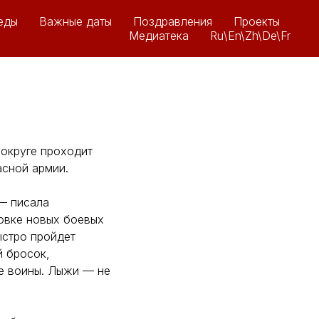
еды
Важные даты
Поздравления
Проекты
Медиатека
Ru\En\Zh\De\Fr
 округе проходит
сной армии.
— писала
товке новых боевых
ыстро пройдет
 бросок,
ие воины. Лыжи — не