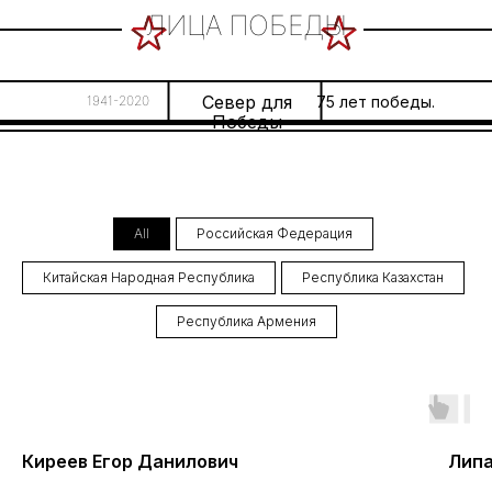
ЛИЦА ПОБЕДЫ
Север для
1941-2020
75 лет победы.
Победы
All
Российская Федерация
Китайская Народная Республика
Республика Казахстан
Республика Армения
FACES OF VICTORY
Киреев Егор Данилович
Липа