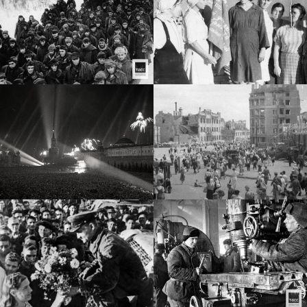
8
Документальный фильм #ПОБЕДАОДНАНАВСЕХ
34:06
9
Победа – одна на всех. Пловдив Алёша
0:53
10
Помните! #япосещаю
2:53
11
История одной фронтовой любви
15:17
12
Победа – одна на всех! 2012 год
22:17