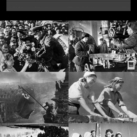
2
Address of Vera Kondratyeva, 'The North for Victory.
2:22
Everybody for the cause of peace' project initiator
3
Address of Alexander Gromut, chairman of the district
4:25
public organization of veterans
4
Address of Natalia Komarova, Ugra Governor
2:03
5
Обращение президента Общественной
3:31
организации «Спасение Югры» Людмилы
Алферовой
6
Обращение заместителя Председателя Думы Югры
2:08
Натальи Западновой
7
Обращение члена Союза писателей России Марии
1:49
Волдиной
Youth Parliament