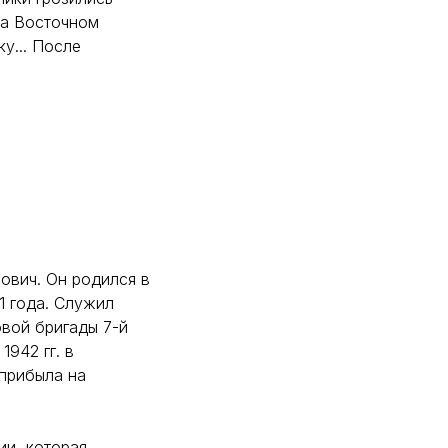
на Восточном
у... После
ович. Он родился в
1 года. Служил
овой бригады 7-й
1942 гг. в
 прибыла на
ии, которая