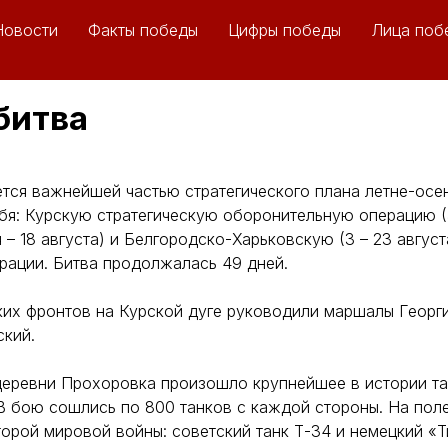
Новости
Факты победы
Цифры победы
Лица поб
битва
ется важнейшей частью стратегического плана летне-осе
ебя: Курскую стратегическую оборонительную операцию (5
 – 18 августа) и Белгородско-Харьковскую (3 – 23 август
рации. Битва продолжалась 49 дней.
ких фронтов на Курской дуге руководили маршалы Георг
ский.
деревни Прохоровка произошло крупнейшее в истории т
В бою сошлись по 800 танков с каждой стороны. На пол
орой мировой войны: советский танк Т-34 и немецкий «Т