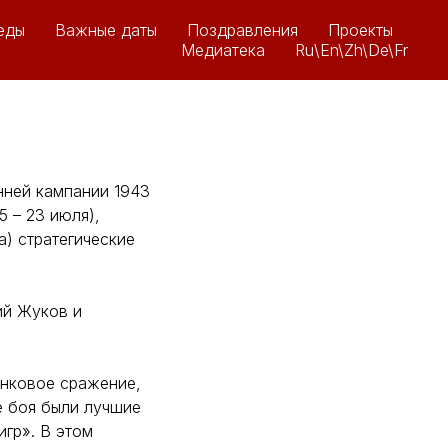
еды
Важные даты
Поздравления
Проекты
Медиатека
Ru\En\Zh\De\Fr
нней кампании 1943
 – 23 июля),
а) стратегические
ий Жуков и
анковое сражение,
е боя были лучшие
игр». В этом