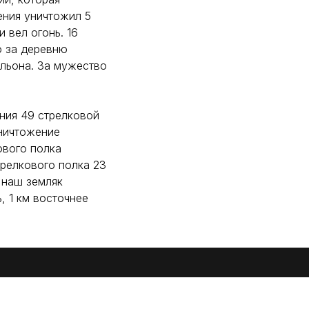
ения уничтожил 5
 вел огонь. 16
ю за деревню
альона. За мужество
ния 49 стрелковой
уничтожение
ового полка
трелкового полка 23
 наш земляк
, 1 км восточнее