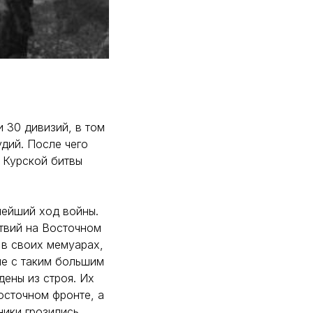
 30 дивизий, в том
удий. После чего
 Курской битвы
нейший ход войны.
ствий на Восточном
 в своих мемуарах,
ые с таким большим
дены из строя. Их
осточном фронте, а
ники грозились