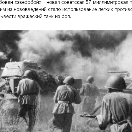
бован «зверобой» - новая советская 57-миллимитровая 
им из нововведений стало использование легких против
ывести вражеский танк из боя.