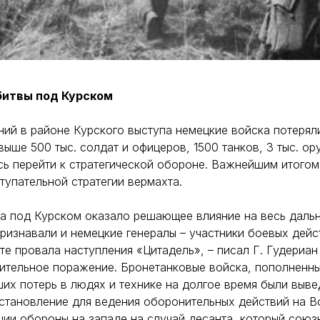
 битвы под Курском
ний в районе Курского выступа немецкие войска потеряли
выше 500 тыс. солдат и офицеров, 1500 танков, 3 тыс. ор
ь перейти к стратегической обороне. Важнейшим итогом
тупательной стратегии вермахта.
а под Курском оказало решающее влияние на весь даль
ризнавали и немецкие генералы – участники боевых дей
ате провала наступления «Цитадель», – писал Г. Гудериан
ительное поражение. Бронетанковые войска, пополненн
ших потерь в людях и технике на долгое время были выве
тановление для ведения оборонительных действий на В
ции обороны на западе на случай десанта, который союз