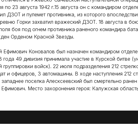
я по 23 августа 1942 г.15 августа он с командиром отдел
тил ДЗОТ и пулемет противника, из которого впоследствии
еревню Горки захватил вражеский ДЗОТ. 18 августа в бо
поля боя под огнем противника раненого командира бат
жден Орденом Красной Звезды.
ий Ефимович Коновалов был назначен командиром отделе
3 года 49 дивизия принимала участие в Курской битве (
 группировки войск). 22 июля подразделения 212 стрелк
ат и офицеров, 3 автомашины. В ходе наступления 212 с
 западнее поселка Алесксеевский был смертельно ранен
Ефимович. Место захоронения героя: Калужская область