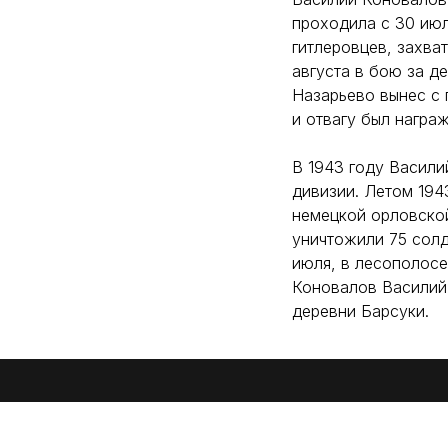
проходила с 30 июл
гитлеровцев, захва
августа в бою за д
Назарьево вынес с 
и отвагу был награ
В 1943 году Васил
дивизии. Летом 194
немецкой орловской
уничтожили 75 солд
июля, в лесополосе
Коновалов Василий 
деревни Барсуки.