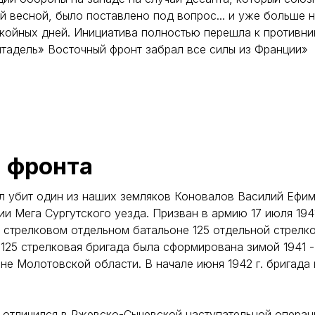
 весной, было поставлено под вопрос... и уже больше 
койных дней. Инициатива полностью перешла к противник
тадель» Восточный фронт забрал все силы из Франции»
 фронта
л убит один из наших земляков Коновалов Василий Ефим
нии Мега Сургутского уезда. Призван в армию 17 июля 194
 стрелковом отдельном батальоне 125 отдельной стрелк
125 стрелковая бригада была сформирована зимой 1941 - 
е Молотовской области. В начале июня 1942 г. бригада
отличился в Ржевско-Сычевской наступательной операц