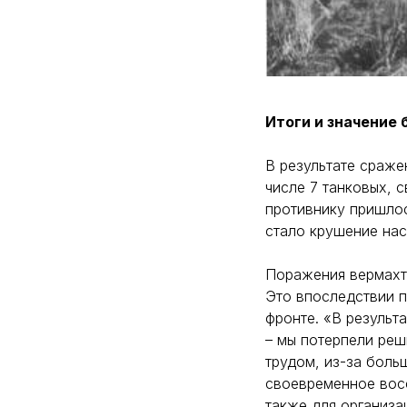
Итоги и значение
В результате сраже
числе 7 танковых, с
противнику пришлос
стало крушение нас
Поражения вермахт
Это впоследствии п
фронте. «В результ
– мы потерпели реш
трудом, из-за боль
своевременное восс
также для организа