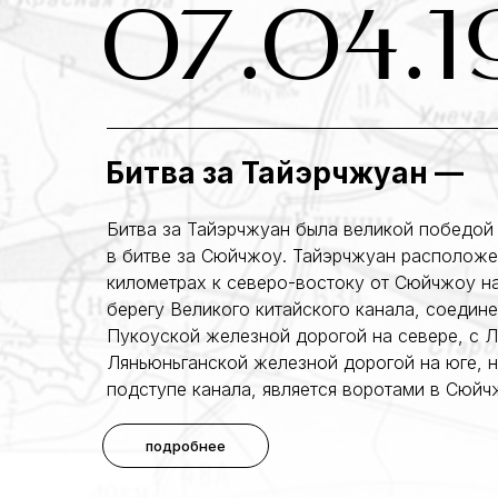
07.04.1
Битва за Тайэрчжуан
—
Битва за Тайэрчжуан была великой победой
в битве за Сюйчжоу. Тайэрчжуан расположе
километрах к северо-востоку от Сюйчжоу н
берегу Великого китайского канала, соедине
Пукоуской железной дорогой на севере, с 
Ляньюньганской железной дорогой на юге, н
подступе канала, является воротами в Сюйч
подробнее