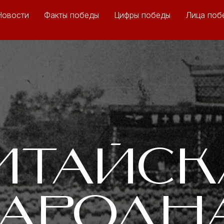
Новости
Факты победы
Цифры победы
Лица поб
ИТАЙСК
АРОДН