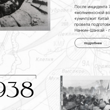
После инцидента 7
«молниеносной вой
«уничтожит Китай 
провела подготовк
Нанкин-Шанхай - 
подробнее
938