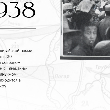
938
 китайской армии
н в 30
а северном
н с Тяньцзинь-
Ланьчжоу-
аходится в
жоу.