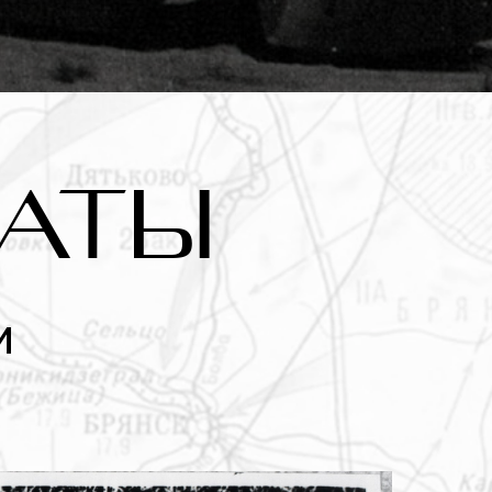
АТЫ
и