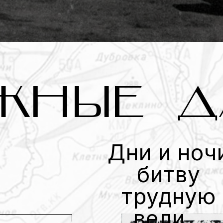
ЖНЫЕ Д
Дни и ноч
битву
трудную
вели...