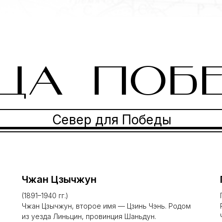
ЦА ПОБ
Север для Победы
Чжан Цзычжун
(1891–1940 гг.)
Чжан Цзычжун, второе имя — Цзинь Чэнь. Родом
из уезда Линьцин, провинция Шаньдун.