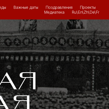
еды
Важные даты
Поздравления
Проекты
Медиатека
Ru\En\Zh\De\Fr
АЯ
АЯ