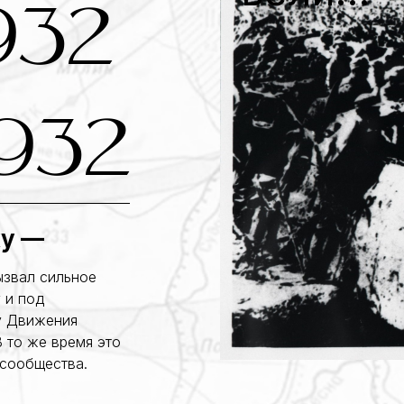
932
932
ху —
ызвал сильное
 и под
у Движения
 то же время это
сообщества.