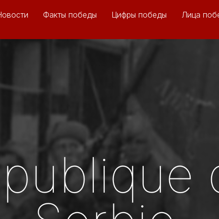
Новости
Факты победы
Цифры победы
Лица поб
publique 