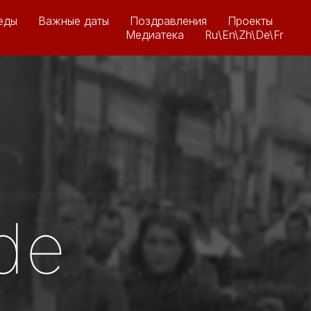
еды
Важные даты
Поздравления
Проекты
Медиатека
Ru\En\Zh\De\Fr
de