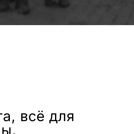
а, всё для
ы.