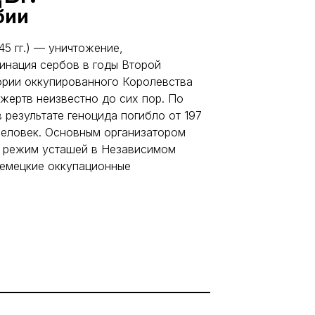
бии
5 гг.) — уничтожение,
инация сербов в годы Второй
ории оккупированного Королевства
жертв неизвестно до сих пор. По
 результате геноцида погибло от 197
человек. Основным организатором
й режим усташей в Независимом
немецкие оккупационные