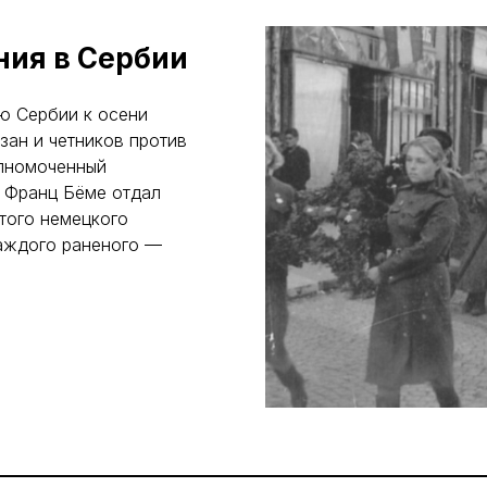
ния в Сербии
ю Сербии к осени
зан и четников против
олномоченный
 Франц Бёме отдал
того немецкого
каждого раненого —