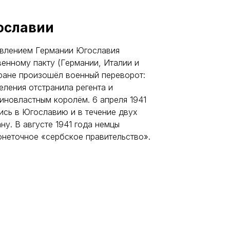
ославии
давлением Германии Югославия
енному пакту (Германии, Италии и
тране произошёл военный переворот:
ления отстранила регента и
диновластным королём. 6 апреля 1941
ись в Югославию и в течение двух
ну. В августе 1941 года немцы
онеточное «сербское правительство».