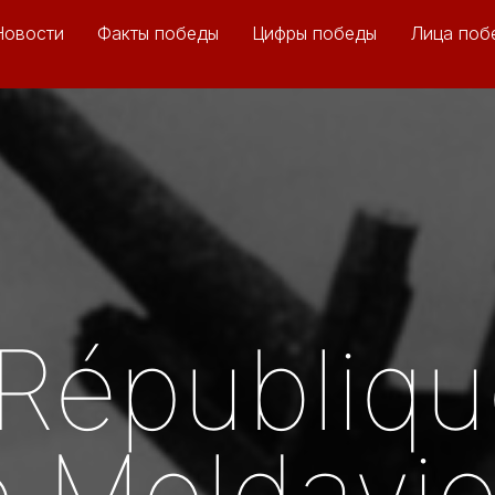
Новости
Факты победы
Цифры победы
Лица поб
Républiq
 Moldavi