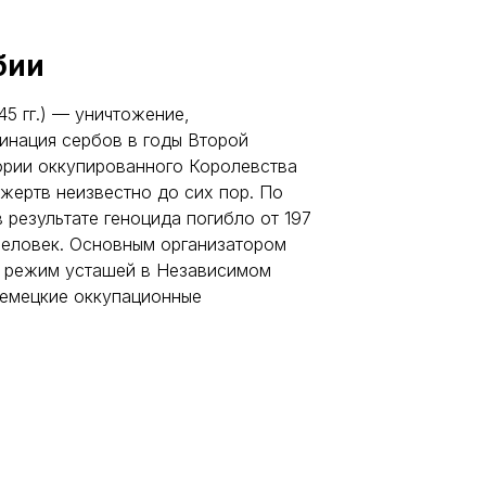
бии
5 гг.) — уничтожение,
инация сербов в годы Второй
ории оккупированного Королевства
жертв неизвестно до сих пор. По
 результате геноцида погибло от 197
человек. Основным организатором
й режим усташей в Независимом
немецкие оккупационные