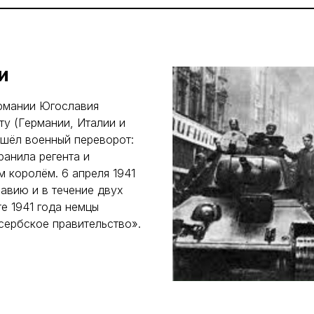
и
ермании Югославия
ту (Германии, Италии и
ошёл военный переворот:
ранила регента и
м королём. 6 апреля 1941
авию и в течение двух
те 1941 года немцы
сербское правительство».