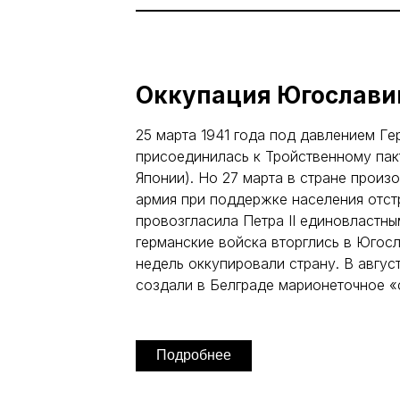
Оккупация Югослави
25 марта 1941 года под давлением Г
присоединилась к Тройственному пак
Японии). Но 27 марта в стране произ
армия при поддержке населения отст
провозгласила Петра II единовластны
германские войска вторглись в Югосл
недель оккупировали страну. В авгус
создали в Белграде марионеточное «
Подробнее