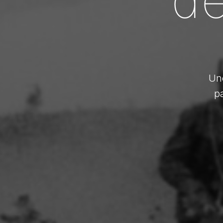
Une
pa