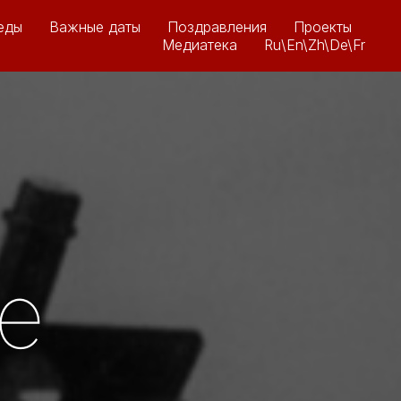
еды
Важные даты
Поздравления
Проекты
Медиатека
Ru\En\Zh\De\Fr
ue
e