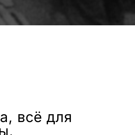
а, всё для
ы.