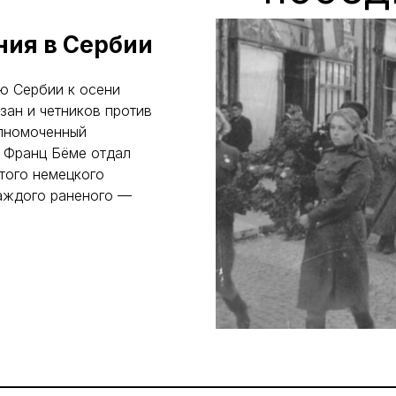
ния в Сербии
ю Сербии к осени
зан и четников против
олномоченный
 Франц Бёме отдал
того немецкого
каждого раненого —